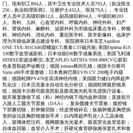
门。现有职工894人，其中卫生专业技术人员793人（执业医生
256，执业助理医师2、注册护士432人、医技79人）。专业技
术人员中正高级职称12人，副高级职称94人，中级职称203
人。骨科、儿科、心血管内科、呼吸内科、神经外科、妇产
科、肾病内科、麻醉科、泌尿外科为市级临床重点专科，肿瘤
科、神经内科、消化内科、重症医学科、医学影像科、临床护
理为市级临床重点建设专科。 医院拥有日本东芝Aquilion
ONE TSX-301C640层螺旋CT;奥泰1.5T磁共振; 美国Optima IGS
330数字血管减影机；日本佳能DR数字成像系统；美国飞利浦
HDIIXE彩超诊断仪; 东芝APLIO ARTIDA SSH-880CV心脏彩
色多普勒超声诊断仪；德国 joimax椎间孔镜；德国卡尔蔡司
Vario s88手术显微镜；日本奥林巴斯EVIS CV 290电子内窥
镜；德国蛇牌PV470全高清神经内镜；美国眼力健白内障超声
乳化仪；日本贝克曼全自动生化分析仪；德国蛇牌腹腔镜系
统；德国卡尔蔡司眼底照影及眼底激光机等先进医疗设备。
能开展显微镜下或（和）神经内镜下颅内血肿清除；直接前方
入路人工髋关节置换（DAA），复杂髋膝关节置换；腹腔镜
下胆囊切除，肝肿瘤切除；经皮肾镜碎石；纵膈肿瘤及胸壁病
变的诊治及胸腔镜微创手术；白内障超声乳化+人工晶体植
入，玻璃体腔注药、视网膜激光光凝术、眼底荧光血管造影；
自体血回输；血管介入手术；肝硬化食管静脉曲张套扎术和食