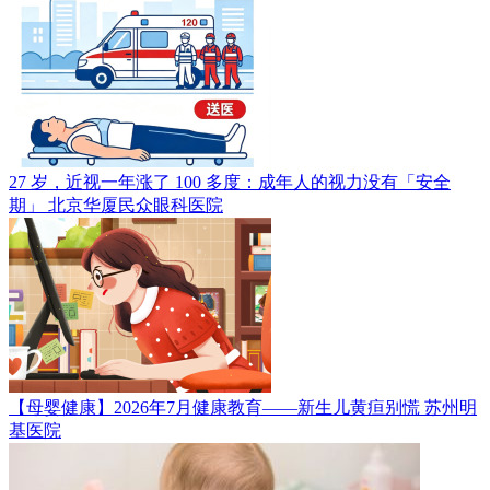
27 岁，近视一年涨了 100 多度：成年人的视力没有「安全
期」
北京华厦民众眼科医院
【母婴健康】2026年7月健康教育——新生儿黄疸别慌
苏州明
基医院