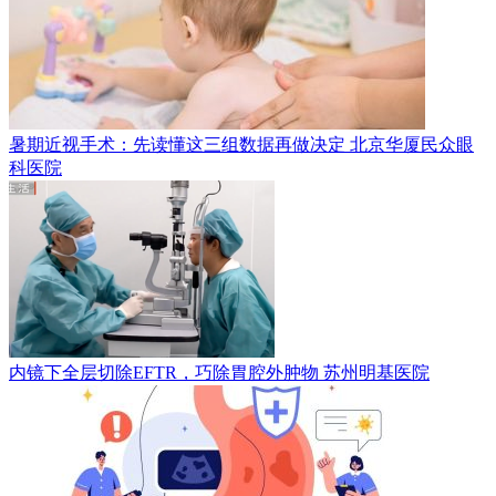
暑期近视手术：先读懂这三组数据再做决定
北京华厦民众眼
科医院
内镜下全层切除EFTR，巧除胃腔外肿物
苏州明基医院