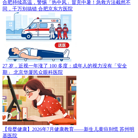
合肥持续高温，警惕「热中风」冒充中暑！急救方法截然不
同，千万别搞错
合肥京东方医院
27 岁，近视一年涨了 100 多度：成年人的视力没有「安全
期」
北京华厦民众眼科医院
【母婴健康】2026年7月健康教育——新生儿黄疸别慌
苏州明
基医院