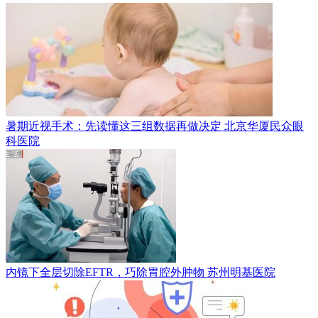
暑期近视手术：先读懂这三组数据再做决定
北京华厦民众眼
科医院
内镜下全层切除EFTR，巧除胃腔外肿物
苏州明基医院