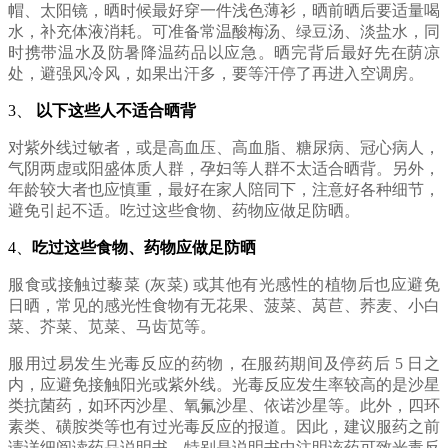
帽、太阳镜，晒时候最好穿一件浅色薄衫，晒前晒后要适量喝
水，补充体液消耗。可准备常温酸梅汤、绿豆汤、淡盐水，同
时携带温水及防暑降温药品以应急。晒完背后最好先在荫凉
处，避强风冷风，如果出汗多，要等汗停了再进入空调房。
3、
以下这些人不适合晒背
对紫外线过敏者，或是高血压、高血脂、糖尿病、冠心病人，
气阴两虚或阳盛体质人群，孕妇等人群不太适合晒背。另外，
年龄较大者也应慎重，最好在家人陪同下，注意好各种细节，
避免引起不适。吃过这些食物、药物应做足防晒。
4、
吃过这些食物、药物应做足防晒
服食或接触过藜菜 (灰菜) 或其他有光感性的植物后也应避免
日晒，常见的感光性食物有无花果、菠菜、莴苣、荞麦、小白
菜、芥菜、苋菜、马齿苋等。
服用过易发生光毒反应的药物，在服药期间及停药后 5 日之
内，应避免接触阳光或紫外线。光毒反应发生率较高的是沙星
类抗菌药，如环丙沙星、氧氟沙星、依诺沙星等。此外，四环
素类、磺胺类等也有过光毒反应的报道。因此，建议服药之前
请详细阅读药品说明书，特别是说明书中注明该药可致光毒反