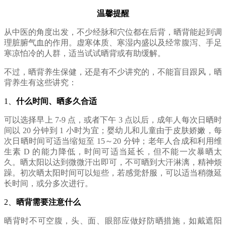
温馨提醒
从中医的角度出发，不少经脉和穴位都在后背，晒背能起到调
理脏腑气血的作用。虚寒体质、寒湿内盛以及经常腹泻、手足
寒凉怕冷的人群，适当试试晒背或有助缓解。
不过，晒背养生保健，还是有不少讲究的，不能盲目跟风，晒
背养生有这些讲究：
1、
什么时间、晒多久合适
可以选择早上 7-9 点，或者下午 3 点以后，成年人每次日晒时
间以 20 分钟到 1 小时为宜；婴幼儿和儿童由于皮肤娇嫩，每
次日晒时间可适当缩短至 15～20 分钟；老年人合成和利用维
生素 D 的能力降低，时间可适当延长，但不能一次暴晒太
久。晒太阳以达到微微汗出即可，不可晒到大汗淋漓，精神烦
躁。初次晒太阳时间可以短些，若感觉舒服，可以适当稍微延
长时间，或分多次进行。
2、
晒背需要注意什么
晒背时不可空腹，头、面、眼部应做好防晒措施，如戴遮阳