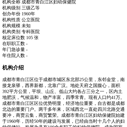
机构全称
成都市青白江区妇幼保健院
机构级别
三级乙等
创办年份
1960年
机构性质
公立医院
机构规模
未知
机构类别
专科医院
核定床位数
105 张
在职职工数
-
年门急诊量
-
年住院人数
-
机构介绍
成都市青白江区位于成都市城区东北部25公里，东邻金堂，南
接龙泉驿，西界新都，北靠广汉。地处天府之国腹心，面积
392平方公里，平坝、山丘、低山大约各占三分之一，区内土
地肥沃，气候温和，物产丰富，四季常青。现有人口约41万。
成都市青白江区区位优势明显，经济地位重要，自古都是成都
北边的重要门户。两千多年来，区域西北一直处四川北路交通
要冲，商贾云集，商贸繁荣。成都市青白江区妇幼保健院始建
于1960年，历经50年的建设与发展，已经由当时十几个人的妇