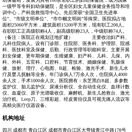
幼保健站，发展为具有100余名职工的妇幼保健院，成为国家
一级甲等专科妇幼保健院，是全区妇女儿童保健业务指导和培
训中心，产科急救指导中心。先后荣获“全国卫生先进单
位”、“市级文明单位”、“市巾帼文明岗”等殊荣。医院拟占地
面积25060平方米，建筑面积15200平方米，现有职工208人。
在职职工正高级职称4人，副高级职称23人，中级职称74人。
（备注：医院正在规划迁地扩建） 主要收治妇产科、
儿科住院病人。设有门诊部、住院部、医务科、护理部、院感
科、医技科室及保健、后勤、行政管理等职能科室。主要开展
妇女保健、更年期保健、生殖健康、妇产科、儿科、儿保、内
科、外科、五官科、口腔科、节育技术、婚姻保健、乳腺保
健、放射、理疗、心电图、B超、检验、激光手术、新生儿水
疗及婴儿抚触等业务。年门诊病人7万余人次，住院病人4000
余人次，手术1000余人次。医院拥有：东芝黑白B超、多参数
监护仪、胎儿监护仪、尿液分析仪、全自动生化仪、血球计数
仪、血凝仪、原子光谱吸收仪、麻醉机、新生儿抢救台、激光
治疗机、Leep刀、三维彩超、经皮黄疸仪及可视无痛人流议等
高精尖医疗仪器设备。
机构地址
四川 成都市 青白江区 成都市青白江区大弯镇青江中路178号