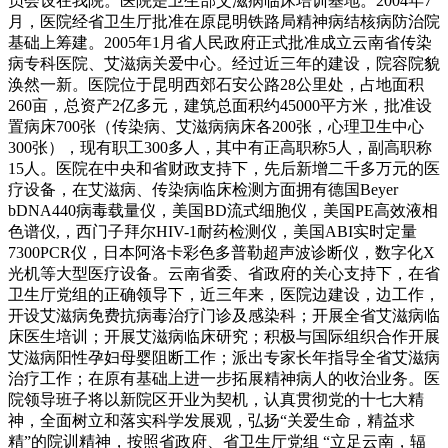
员会设在我院。医院是卫生部艾滋病临床培训基地。2004年7
月，医院经省卫生厅批准在原昆明铁路局精神病结核病防治院
基础上筹建。2005年1月省人民政府正式批准成立云南省传染
病专科医院、艾滋病关爱中心。经过近三年的建设，院容院貌
涣然一新。医院位于昆明西郊石安公路28公里处，占地面积
260亩，总资产2亿多元，建筑总面积约45000平方米，批准设
置病床700张（传染病、艾滋病病床各200张，心理卫生中心
300张），现有职工300多人，其中有正高职称5人，副高职称
15人。医院在中央和省财政支持下，先后新增二千多万元的医
疗设备，在艾滋病、传染病临床检测方面拥有德国Beyer
bDNA440病毒载量仪，美国BD流式细胞仪，美国PE高效液相
色谱仪,，西门子拜尔HIV-1耐药检测仪，美国ABI实时定量
7300PCR仪，日本阿洛卡彩色多普勒超声波诊断仪，数字化X
光机等大型医疗设备。云南省委、省政府的关心支持下，在省
卫生厅党组的正确领导下，近三年来，医院边建设，边工作，
开设艾滋病免费抗病毒治疗门诊及感染科；开展全省艾滋病临
床医生培训；开展艾滋病临床研究；积极与国际组织合作开展
艾滋病阳性孕妇母婴阻断工作；派出专家长年指导全省艾滋病
治疗工作；在原有基础上进一步拓展精神病人的收治业务。医
院领导班子将以新院区开业为契机，认真贯彻党的十七大精
神，全面树立和落实科学发展观，弘扬“关爱生命，精益求
精”的院训精神，按照省政府、省卫生厅党组 “立足云南，辐