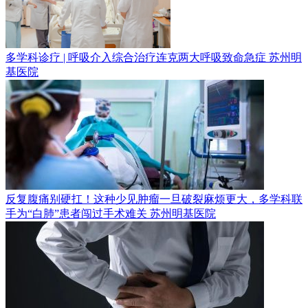
多学科诊疗 | 呼吸介入综合治疗连克两大呼吸致命急症
苏州明
基医院
反复腹痛别硬扛！这种少见肿瘤一旦破裂麻烦更大，多学科联
手为“白肺”患者闯过手术难关
苏州明基医院