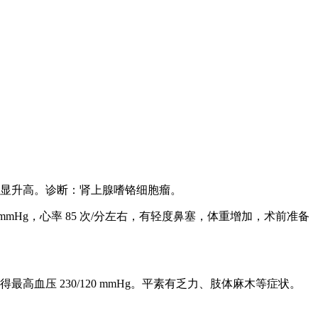
均明显升高。诊断：肾上腺嗜铬细胞瘤。
mmHg，心率 85 次/分左右，有轻度鼻塞，体重增加，术前准备
高血压 230/120 mmHg。平素有乏力、肢体麻木等症状。