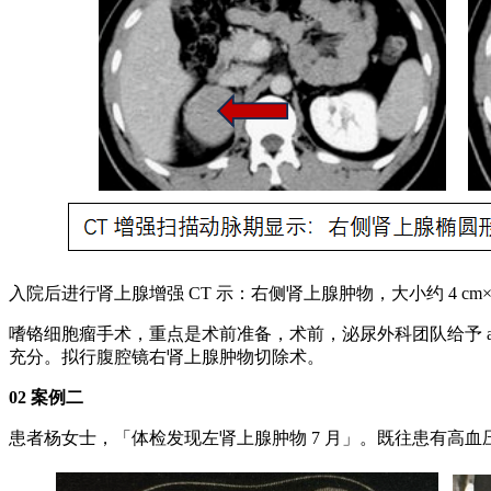
入院后进行肾上腺增强 CT 示：右侧肾上腺肿物，大小约 4 
嗜铬细胞瘤手术，重点是术前准备，术前，泌尿外科团队给予 a-受
充分。拟行腹腔镜右肾上腺肿物切除术。
02 案例二
患者杨女士，「体检发现左肾上腺肿物 7 月」。既往患有高血压病