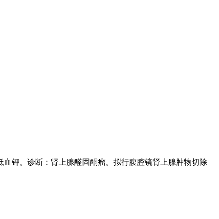
检查有低血钾。诊断：肾上腺醛固酮瘤。拟行腹腔镜肾上腺肿物切除