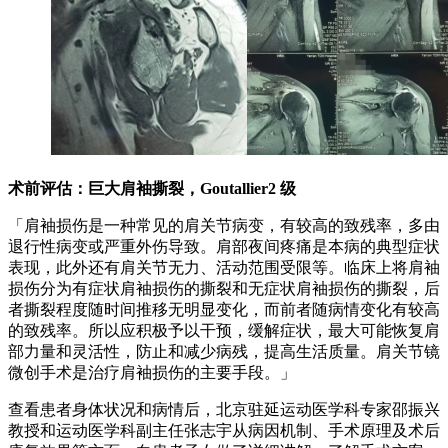
术前评估：巨大肩袖撕裂，Goutallier2 级
「肩袖损伤是一种常见的肩关节病变，有较高的致残率，多由
退行性病变或严重外伤导致。肩部夜间疼痛是本病的典型症状
表现，此外还有肩关节无力、活动范围受限等。临床上将肩袖
损伤分为有症状肩袖损伤的撕裂和无症状肩袖损伤的撕裂，后
者撕裂程度随时间推移无明显变化，而前者随病情变化有较高
的致残率。所以应积极予以干预，缓解症状，最大可能恢复肩
部力量和灵活性，防止和减少病残，提高生活质量。肩关节镜
微创手术是治疗肩袖损伤的主要手段。」
查看患者身体状况和病情后，北京驻延运动医学科专家邵振兴
教授和运动医学科副主任张志宇从病因机制、手术原理及术后