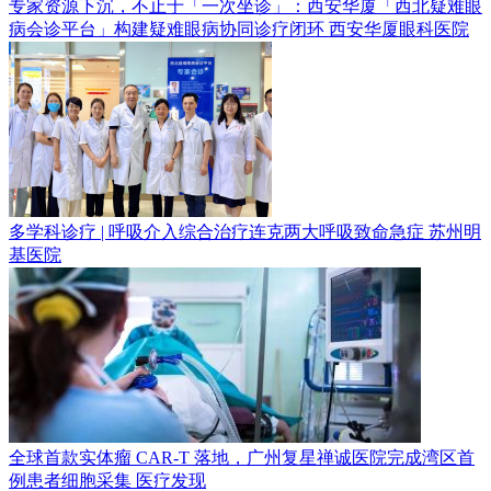
专家资源下沉，不止于「一次坐诊」：西安华厦「西北疑难眼
病会诊平台」构建疑难眼病协同诊疗闭环
西安华厦眼科医院
多学科诊疗 | 呼吸介入综合治疗连克两大呼吸致命急症
苏州明
基医院
全球首款实体瘤 CAR-T 落地，广州复星禅诚医院完成湾区首
例患者细胞采集
医疗发现