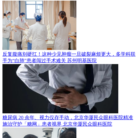
反复腹痛别硬扛！这种少见肿瘤一旦破裂麻烦更大，多学科联
手为“白肺”患者闯过手术难关
苏州明基医院
糖尿病 20 余年、视力仅存手动，北京华厦民众眼科医院精准
施治守护「糖网」患者视界
北京华厦民众眼科医院