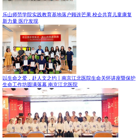
乐山师范学院实践教育基地落户顾连芒果 校企共育儿童康复
新力量
医疗发现
以生命之爱，赴人文之约丨南京江北医院生命关怀讲座暨保护
生命工作坊圆满落幕
南京江北医院