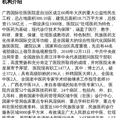
机构介绍
广西国际壮医医院是自治区成立60周年大庆的重大公益性民生
工程，总占地面积300.10亩，建筑总面积18.75万平方米，总投
资15.56亿元，一期设床位1000张。医院以“壮瑶医药为特色，
中医药为基础，现代诊疗技术为保障”，涵盖了医疗、教学、
科研、康复、保健、壮瑶医成教培训、特色制剂、民族医药文
化传承和国际交流等功能，是全国最大的综合性现代化国际民
族医医院。 建院以来，国家和自治区高度重视，先后有44名
省部级以上领导亲临视察指导。2018年12月11日，中共中央政
治局常委、全国政协主席汪洋率中央代表团慰问医院干部职
工，高度赞扬和充分肯定了医院所取得的成绩，并对医院未来
发展寄予厚望。 医院现有职工1477人，其中：博士25人，硕
士372人；具有高级职称的196人；外聘国医大师1人、全国名
中医2人、全国老中医药专家学术经验继承工作指导老师10
人，广西名中医16人，来自各领域的知名中医专家53人。 医
院共设置52个临床医技药科室、24个病区，包括内、外、妇、
儿等科，拥有国家中医药管理局区域中医（壮医）诊疗中心、
国家中管局临床重点专科风湿病科、重点学科壮药学、重点专
科壮医经筋推拿科。设置近100个民族医诊室，民族医药诊疗
服务区域9000多平方米，有效满足广大人民群众对中医、壮瑶
医需求。 医院配备先进的大型医疗设备，3.0T核磁共振、1.5T