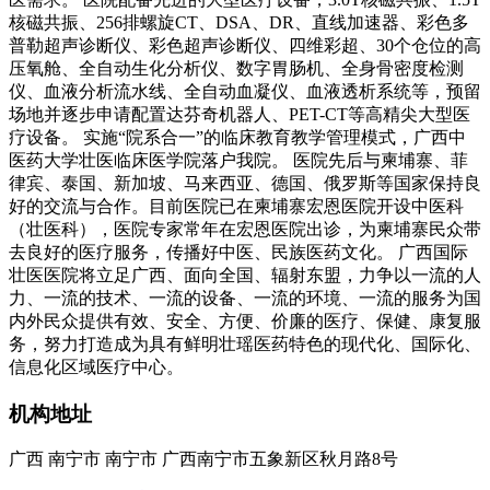
核磁共振、256排螺旋CT、DSA、DR、直线加速器、彩色多
普勒超声诊断仪、彩色超声诊断仪、四维彩超、30个仓位的高
压氧舱、全自动生化分析仪、数字胃肠机、全身骨密度检测
仪、血液分析流水线、全自动血凝仪、血液透析系统等，预留
场地并逐步申请配置达芬奇机器人、PET-CT等高精尖大型医
疗设备。 实施“院系合一”的临床教育教学管理模式，广西中
医药大学壮医临床医学院落户我院。 医院先后与柬埔寨、菲
律宾、泰国、新加坡、马来西亚、德国、俄罗斯等国家保持良
好的交流与合作。目前医院已在柬埔寨宏恩医院开设中医科
（壮医科），医院专家常年在宏恩医院出诊，为柬埔寨民众带
去良好的医疗服务，传播好中医、民族医药文化。 广西国际
壮医医院将立足广西、面向全国、辐射东盟，力争以一流的人
力、一流的技术、一流的设备、一流的环境、一流的服务为国
内外民众提供有效、安全、方便、价廉的医疗、保健、康复服
务，努力打造成为具有鲜明壮瑶医药特色的现代化、国际化、
信息化区域医疗中心。
机构地址
广西 南宁市 南宁市 广西南宁市五象新区秋月路8号