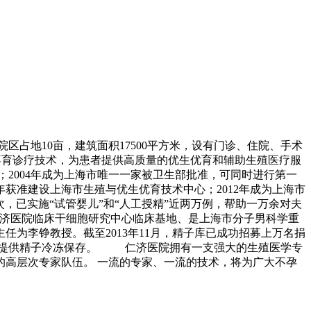
区占地10亩，建筑面积17500平方米，设有门诊、住院、手术
不育诊疗技术，为患者提供高质量的优生优育和辅助生殖医疗服
2004年成为上海市唯一一家被卫生部批准，可同时进行第一
年获准建设上海市生殖与优生优育技术中心；2012年成为上海市
次，已实施“试管婴儿”和“人工授精”近两万例，帮助一万余对夫
仁济医院临床干细胞研究中心临床基地、是上海市分子男科学重
为李铮教授。截至2013年11月，精子库已成功招募上万名捐
男性提供精子冷冻保存。 仁济医院拥有一支强大的生殖医学专
高层次专家队伍。 一流的专家、一流的技术，将为广大不孕