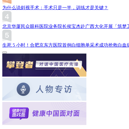
为什么说斜视手术：手术只是一半，训练才是关键？
北京华厦民众眼科医院业务院长侯宝杰赴广西大化开展「筑梦
生死 5 小时！合肥京东方医院首例白细胞单采术成功抢救白血