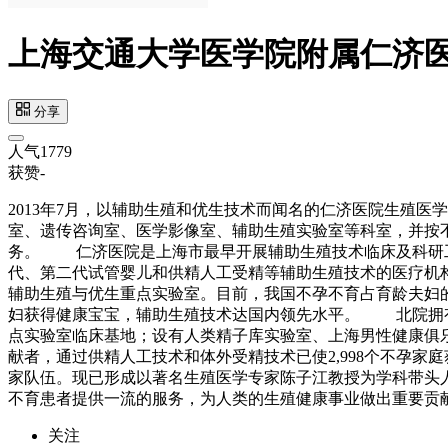
上海交通大学医学院附属仁济
分享
人气
1779
获赞
-
2013年7月，以辅助生殖和优生技术而闻名的仁济医院生殖医
室、遗传咨询室、医学影像室、辅助生殖实验室等科室，并按
务。 仁济医院是上海市最早开展辅助生殖技术临床及科研工作
代、第二代试管婴儿和供精人工受精等辅助生殖技术的医疗机构；
辅助生殖与优生重点实验室。目前，我国不孕不育占育龄夫妇的1
妇获得健康宝宝，辅助生殖技术达国内领先水平。 北院拥有上
点实验室临床基地；设有人类精子库实验室、上海男性健康俱乐
献者，通过供精人工技术和体外受精技术已使2,998个不
家队伍。现已形成以著名生殖医学专家陈子江教授为学科带头
不育患者提供一流的服务，为人类的生殖健康事业做出重要
关注