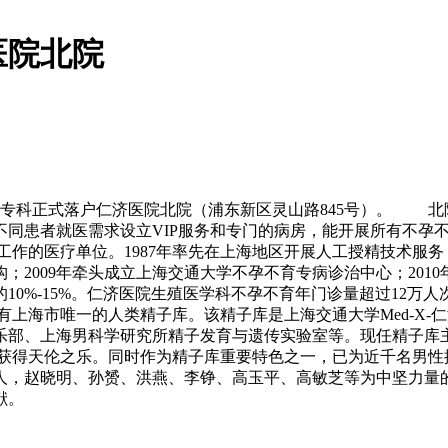
医院北院
学专科正式落户仁济医院北院（浦东新区灵山路845号）。 北院
不同患者就医需求设立VIP服务和专门的病房，能开展所有不孕
的医疗单位。1987年率先在上海地区开展人工授精技术服务；
2009年牵头成立上海交通大学不孕不育专病诊治中心；2010
0%-15%。仁济医院生殖医学科不孕不育年门诊量超过12万人
海市唯一的人类精子库。该精子库是上海交通大学Med-X-
部、上海男科学研究所精子发育与遗传实验室等。现任精子库主任
孕家庭获得天伦之乐。同时作为精子库重要特色之一，已为近千名
人，赵晓明、孙赟、洪燕、李铮、高玉平、高敏芝等为中坚力量的
贡献。