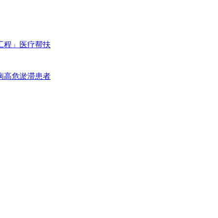
工程」医疗帮扶
病高危淤滞患者