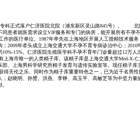
学专科正式落户仁济医院北院（浦东新区灵山路845号）。 北院
不同患者就医需求设立VIP服务和专门的病房，能开展所有不孕
的医疗单位。1987年率先在上海地区开展人工授精技术服务；
2009年牵头成立上海交通大学不孕不育专病诊治中心；2010
0%-15%。仁济医院生殖医学科不孕不育年门诊量超过12万人
海市唯一的人类精子库。该精子库是上海交通大学Med-X-
部、上海男科学研究所精子发育与遗传实验室等。现任精子库主任
孕家庭获得天伦之乐。同时作为精子库重要特色之一，已为近千名
人，赵晓明、孙赟、洪燕、李铮、高玉平、高敏芝等为中坚力量的
贡献。