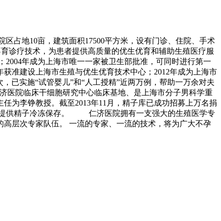
区占地10亩，建筑面积17500平方米，设有门诊、住院、手术
不育诊疗技术，为患者提供高质量的优生优育和辅助生殖医疗服
2004年成为上海市唯一一家被卫生部批准，可同时进行第一
年获准建设上海市生殖与优生优育技术中心；2012年成为上海市
次，已实施“试管婴儿”和“人工授精”近两万例，帮助一万余对夫
仁济医院临床干细胞研究中心临床基地、是上海市分子男科学重
为李铮教授。截至2013年11月，精子库已成功招募上万名捐
男性提供精子冷冻保存。 仁济医院拥有一支强大的生殖医学专
高层次专家队伍。 一流的专家、一流的技术，将为广大不孕