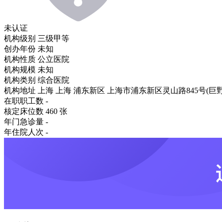
未认证
机构级别
三级甲等
创办年份
未知
机构性质
公立医院
机构规模
未知
机构类别
综合医院
机构地址
上海 上海 浦东新区 上海市浦东新区灵山路845号(巨
在职职工数
-
核定床位数
460 张
年门急诊量
-
年住院人次
-