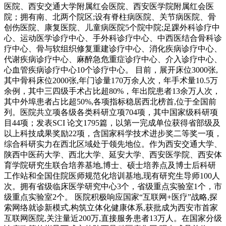
医院、西安交通大学附属红会医院、西安医学院附属红会医
院；拥有南、北两个院区;设有脊柱病医院、关节病医院、骨
创伤医院、康复医院、儿童病医院5个院中院;足踝外科诊疗中
心、运动医学诊疗中心、手外科诊疗中心、中西医结合骨科诊
疗中心、骨与软组织修复重建诊疗中心、消化疾病诊疗中心、
代谢疾病诊疗中心、麻醉急危重症诊疗中心、介入诊疗中心、
心血管疾病诊疗中心10个诊疗中心。 目前，展开床位3000张,
其中骨科床位2000张,年门诊量170万余人次，年手术量10.5万
余例，其中三四级手术占比超80%，年出院患者13余万人次，
其中外埠患者占比超50%,各项指标稳居西北榜首,位于全国前
列。医院共立项各级各类科研立项704项，其中国家级科研项
目44项；发表SCI 论文1795篇，以第一完成单位获得省部级及
以上科技成果奖励22项，含国家科学技术进步奖二等奖一项，
综合科研实力在西北区域处于领先地位。作为西安交通大学、
陕西中医药大学、西北大学、延安大学、西安医学院、西安体
育学院研究生联合培养基地,博士、硕士培养点及博士后科研
工作站和全国住院医师规范化培训基地,现有研究生导师100人
次。拥有省级临床医学研究中心3个，省级重点实验室1个，市
级重点实验室2个。 医院积极响应国家“互联网+医疗”战略,探
索网络就诊新模式,构筑立体化健康体系,获批成为西安市首家
互联网医院,关注量近200万,直接服务患者13万人。在国家分级