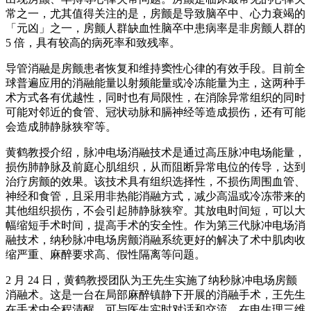
常之一，尤其值得关注的是，房颤是导致脑卒中、心力衰竭的
「元凶」之一，房颤人群缺血性脑卒中患病率是非房颤人群的
5 倍，具有较高的病死率和致残率。
导管消融是房颤患者恢复和维持窦性心律的有效手段。目前全
球普遍应用的消融能量以射频能量或冷冻能量为主，这两种手
术方式各有优越性，同时也有局限性，在消除异常组织的同时
可能对邻近的食管、冠状动脉和膈神经等造成损伤，还有可能
会造成肺静脉狭窄等。
黄鹤教授介绍，脉冲电场消融技术是通过高压脉冲电场能量，
损伤肺静脉及前庭心肌组织，从而阻断异常电位的传导，达到
治疗房颤的效果。该技术具有组织选择性，不损伤周围血管、
神经和食管，且采用非热能消融方式，减少高温或冷冻带来的
其他组织损伤，不会引起肺静脉狭窄。其放电时间短，可以大
幅缩短手术时间，提高手术的安全性。作为第三代脉冲电场消
融技术，纳秒脉冲电场房颤消融系统更好的解决了术中肌肉收
缩严重、麻醉要求高、假性隔离等问题。
2 月 24 日，黄鹤教授团队为王先生实施了纳秒脉冲电场房颤
消融术。这是一台在局部麻醉镇静下开展的消融手术，王先生
在手术中全程清醒，可与医生实时对话和交流。在电生理三维