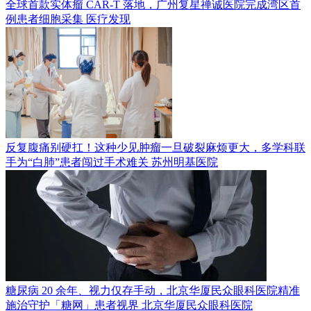
全球首款实体瘤 CAR-T 落地，广州复星禅诚医院完成湾区首
例患者细胞采集
医疗发现
反复腹痛别硬扛！这种少见肿瘤一旦破裂麻烦更大，多学科联
手为“白肺”患者闯过手术难关
苏州明基医院
糖尿病 20 余年、视力仅存手动，北京华厦民众眼科医院精准
施治守护「糖网」患者视界
北京华厦民众眼科医院