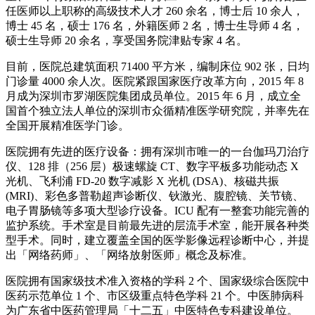
任医师以上职称的高级技术人才 260 余名，博士后 10 余人，
博士 45 名，硕士 176 名，外籍医师 2 名，博士生导师 4 名，
硕士生导师 20 余名，享受国务院津贴专家 4 名。
目前，医院总建筑面积 71400 平方米，编制床位 902 张，日均
门诊量 4000 余人次。医院紧跟国家医疗改革方向，2015 年 8
月成为深圳市罗湖医院集团成员单位。2015 年 6 月，成立全
国首个独立法人单位的深圳市众循精准医学研究院，并率先在
全国开展精准医学门诊。
医院拥有先进的医疗设备：拥有深圳市唯一的一台伽玛刀治疗
仪、128 排（256 层）极速螺旋 CT、数字平板多功能动态 X
光机、飞利浦 FD-20 数字减影 X 光机 (DSA)、核磁共振
(MRI)、彩色多普勒超声诊断仪、钬激光、腹腔镜、关节镜、
电子胃肠镜等多项大型诊疗设备。ICU 配有一整套功能完善的
监护系统。手术室是目前最先进的层流手术室，能开展各种类
型手术。同时，建立覆盖全国的医学影像远程诊断中心，并提
出「网络药师」、「网络放射医师」概念及标准。
医院拥有国家级技术准入资格的学科 2 个、国家级综合医院中
医药示范单位 1 个、市区级重点特色学科 21 个。中医肺病科
为广东省中医药管理局「十二五」中医特色专科建设单位。