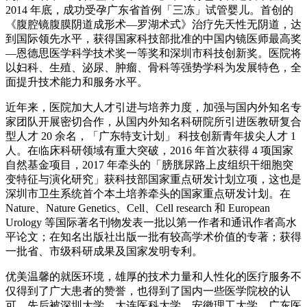
2014 年底，成功受孕广东省首例「三冻」试管婴儿。首创的
《腹腔镜腹膜阴道成形术—罗湖术式》治疗先天性无阴道，达
到国际领先水平，获得国家科技部批准的中国内镜医师最高奖
—恩德思医学科学技术奖一等奖和深圳市科技创新奖。医院将
以妇科、生殖、泌尿、肿瘤、骨科等强势学科为发展特色，全
面提升技术能力和服务水平。
近年来，医院加大人才引进与培养力度，加强与国内外知名专
家团队开展密切合作，从国内外知名科研院所引进医教研复合
型人才 20 余名，「广东特支计划」 科技创新青年拔尖人才 1
人。在临床科研领域有重大突破，2016 年首次获得 4 项国家
自然基金项目，2017 年牵头的「膀胱尿路上皮组织干细胞突
变特征与演化研究」获科技部国家重点研发计划立项，这也是
深圳市卫生系统首个本土培养牵头的国家重点研发计划。在
Nature、Nature Genetics、Cell、Cell research 和 European
Urology 等国际著名刊物发表一批以第一作者和通讯作者高水
平论文；在知名出版社出版一批有较高学术价值的专著；获得
一批省、市级科研成果及国家发明专利。
优美温馨的就医环境，雄厚的技术力量和人性化的医疗服务不
仅得到了广大患者的赞誉，也得到了国内一些医学院校的认
可，先后被深圳大学、大连医科大学、安徽理工大学、广东医