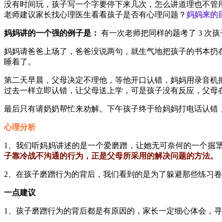
没有时间玩，孩子写一个字要停下来几次，怎么讲道理也不管
老师建议家长找心理医生看看孩子是否有心理问题？
妈妈来的
妈妈讲的一个强的例子是：
有一次老师把同样的题考了 3 
妈妈请爸爸上场了，爸爸没说两句，就生气地把孩子的书本扔
睡着了。
第二天早晨，父母决定不理他，等他开口认错，妈妈用录音机
过去一样立即认错，让父母送上学，可是孩子没有反应，父母
最后只有请奶奶帮忙来劝解。下午孩子终于给妈妈打电话认错
心理分析
1、我们听妈妈讲述的是一个爱磨蹭，让她无可奈何的一个掘
子靠冷战不沟通的行为，正是父母所采用的解决问题的方法。
2、在孩子磨蹭行为的背后，我们看到的是为了躲避那些练习
一点建议
1、孩子磨蹭行为的背后都是有原因的，家长一定细心体会，