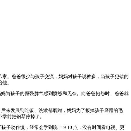
己家。爸爸很少与孩子交流，妈妈对孩子说教多，当孩子犯错的
陪他。
妈妈为孩子的倔强脾气感到愤怒和无奈。向爸爸抱怨时，爸爸就
，后来发展到吃饭、洗漱都磨蹭，妈妈为了扳掉孩子磨蹭的毛
小学前把钢琴停掉了。
子动作慢，经常会学到晚上 9-10 点，没有时间看电视、更