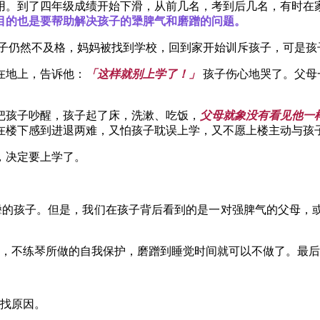
用。到了四年级成绩开始下滑，从前几名，考到后几名，有时在
目的也是要帮助解决孩子的犟脾气和磨蹭的问题。
次孩子仍然不及格，妈妈被找到学校，回到家开始训斥孩子，可是
在地上，告诉他：
「这样就别上学了！」
孩子伤心地哭了。父母
把孩子吵醒，孩子起了床，洗漱、吃饭，
父母就象没有看见他一
在楼下感到进退两难，又怕孩子耽误上学，又不愿上楼主动与孩
，决定要上学了。
犟的孩子。但是，我们在孩子背后看到的是一对强脾气的父母，
卷，不练琴所做的自我保护，磨蹭到睡觉时间就可以不做了。最
寻找原因。