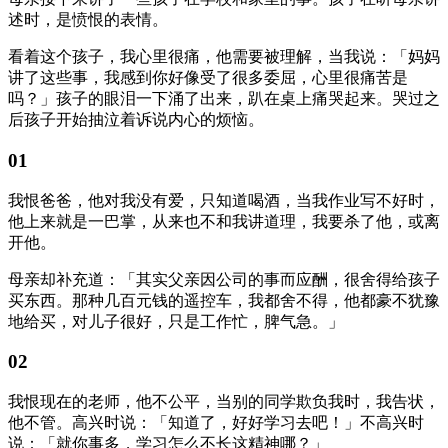
述时，是愤恨的表情。
看着这个孩子，我心里很痛，他需要被理解，当我说：「妈妈
讲了这些事，我感到你好像受了很多委屈，心里很痛苦是
吗？」孩子的眼泪一下涌了出来，趴在桌上痛哭起来。哭过之
后孩子开始抽泣着诉说内心的烦恼。
01
我恨爸爸，他对我没有爱，只知道喝酒，当我作业写不好时，
他上来就是一巴掌，从来也不和我讲道理，我要杀了他，或离
开他。
母亲却补充道：「其实父亲因公司的事而应酬，很舍得给孩子
买东西。那种几百元钱的遥控车，我都舍不得，他都豪不犹豫
地给买，对儿子很好，只是工作忙，脾气急。」
02
我恨现在的老师，他不公平，当别的同学欺负我时，我告状，
他不管。高兴时说：「知道了，好好学习去吧！」不高兴时
说：「就你事多，学习怎么不长这精神哪？」