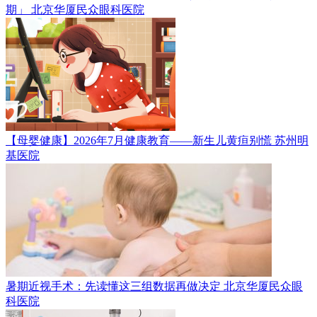
期」
北京华厦民众眼科医院
【母婴健康】2026年7月健康教育——新生儿黄疸别慌
苏州明
基医院
暑期近视手术：先读懂这三组数据再做决定
北京华厦民众眼
科医院