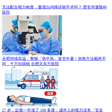
无法配合视力检查，重度白内障还能手术吗？
西安华厦眼科
医院
合肥持续高温，警惕「热中风」冒充中暑！急救方法截然不
同，千万别搞错
合肥京东方医院
27 岁，近视一年涨了 100 多度：成年人的视力没有「安全