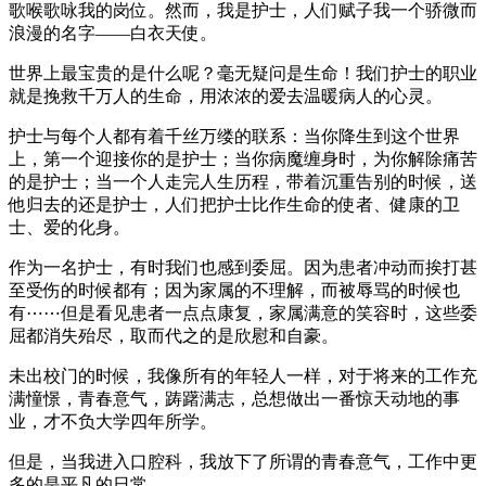
歌喉歌咏我的岗位。然而，我是护士，人们赋子我一个骄微而
浪漫的名字——白衣天使。
世界上最宝贵的是什么呢？毫无疑问是生命！我们护士的职业
就是挽救千万人的生命，用浓浓的爱去温暖病人的心灵。
护士与每个人都有着千丝万缕的联系：当你降生到这个世界
上，第一个迎接你的是护士；当你病魔缠身时，为你解除痛苦
的是护士；当一个人走完人生历程，带着沉重告别的时候，送
他归去的还是护士，人们把护士比作生命的使者、健康的卫
士、爱的化身。
作为一名护士，有时我们也感到委屈。因为患者冲动而挨打甚
至受伤的时候都有；因为家属的不理解，而被辱骂的时候也
有⋯⋯但是看见患者一点点康复，家属满意的笑容时，这些委
屈都消失殆尽，取而代之的是欣慰和自豪。
未出校门的时候，我像所有的年轻人一样，对于将来的工作充
满憧憬，青春意气，踌躇满志，总想做出一番惊天动地的事
业，才不负大学四年所学。
但是，当我进入口腔科，我放下了所谓的青春意气，工作中更
多的是平凡的日常。