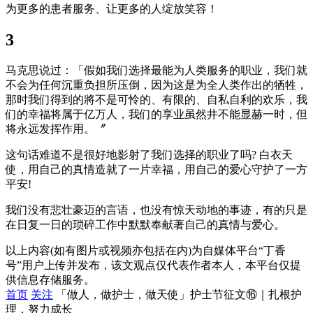
为更多的患者服务、让更多的人绽放笑容！
3
马克思说过：「假如我们选择最能为人类服务的职业，我们就
不会为任何沉重负担所压倒，因为这是为全人类作出的牺牲，
那时我们得到的將不是可怜的、有限的、自私自利的欢乐，我
们的幸福将属于亿万人，我们的享业虽然井不能显赫一时，但
将永远发挥作用。〞
这句话难道不是很好地影射了我们选择的职业了吗? 白衣天
使，用自己的真情造就了一片幸福，用自己的爱心守护了一方
平安!
我们没有悲壮豪迈的言语，也没有惊天动地的事迹，有的只是
在日复一日的琐碎工作中默默奉献著自己的真情与爱心。
以上内容(如有图片或视频亦包括在内)为自媒体平台“丁香
号”用户上传并发布，该文观点仅代表作者本人，本平台仅提
供信息存储服务。
首页
关注
「做人，做护士，做天使」护士节征文⑯｜扎根护
理，努力成长