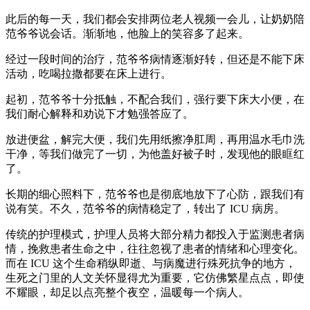
此后的每一天，我们都会安排两位老人视频一会儿，让奶奶陪
范爷爷说会话。渐渐地，他脸上的笑容多了起来。
经过一段时间的治疗，范爷爷病情逐渐好转，但还是不能下床
活动，吃喝拉撒都要在床上进行。
起初，范爷爷十分抵触，不配合我们，强行要下床大小便，在
我们耐心解释和劝说下才勉强答应了。
放进便盆，解完大便，我们先用纸擦净肛周，再用温水毛巾洗
干净，等我们做完了一切，为他盖好被子时，发现他的眼眶红
了。
长期的细心照料下，范爷爷也是彻底地放下了心防，跟我们有
说有笑。不久，范爷爷的病情稳定了，转出了 ICU 病房。
传统的护理模式，护理人员将大部分精力都投入于监测患者病
情，挽救患者生命之中，往往忽视了患者的情绪和心理变化。
而在 ICU 这个生命稍纵即逝、与病魔进行殊死抗争的地方，
生死之门里的人文关怀显得尤为重要，它仿佛繁星点点，即使
不耀眼，却足以点亮整个夜空，温暖每一个病人。