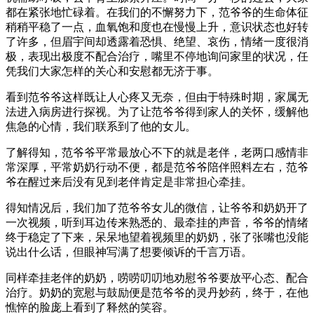
都在紧张地忙碌着。在我们的不懈努力下，范爷爷的生命体征
稍稍平稳了一点，血氧饱和度也在慢慢上升，意识状态也好转
了许多，但眉宇间却透露着恐惧、绝望、哀伤，情绪一度很消
极，表现出极度不配合治疗，嘴里不停地询问家里的状况，任
凭我们大家怎样的关心和安慰都无济于事。
看到范爷爷这样既让人心疼又无奈，但由于特殊时期，家属无
法进入病房进行探视。为了让范爷爷得到家人的关怀，缓解他
焦急的心情，我们联系到了他的女儿。
了解得知，范爷爷平常最放心不下的就是老伴，老两口感情非
常深厚，平常奶奶行动不便，都是范爷爷陪伴照料左右，范爷
爷在醒过来后没有见到老伴肯定是非常担心牵挂。
得知情况后，我们加了范爷爷女儿的微信，让爷爷和奶奶开了
一次视频，听到耳边传来熟悉的、最牵挂的声音，爷爷的情绪
终于稳定了下来，呆呆地望着视频里的奶奶，张了张嘴也没能
说出什么话，但眼神写满了想要倾诉的千言万语。
同样牵挂老伴的奶奶，唠唠叨叨地劝慰爷爷要放平心态、配合
治疗。奶奶的宽慰与鼓励便是范爷爷的灵丹妙药，终于，在他
憔悴的脸庞上看到了释然的笑容。