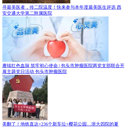
寻最美医者，传二院温度！快来参与本年度最美医生评选
西
安交通大学第二附属医院
赓续红色血脉 筑牢初心使命 | 包头市肿瘤医院两党支部联合开
展主题党日活动
包头市肿瘤医院
美翻了！地铁直达+236个新车位+樱花公园…浙大四院的夏