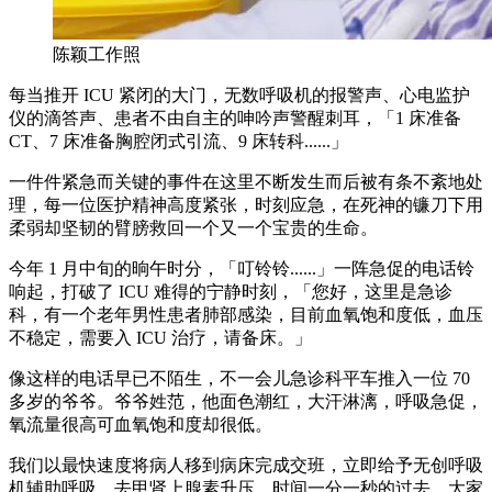
陈颖工作照
每当推开 ICU 紧闭的大门，无数呼吸机的报警声、心电监护
仪的滴答声、患者不由自主的呻吟声警醒刺耳，「1 床准备
CT、7 床准备胸腔闭式引流、9 床转科......」
一件件紧急而关键的事件在这里不断发生而后被有条不紊地处
理，每一位医护精神高度紧张，时刻应急，在死神的镰刀下用
柔弱却坚韧的臂膀救回一个又一个宝贵的生命。
今年 1 月中旬的晌午时分，「叮铃铃......」一阵急促的电话铃
响起，打破了 ICU 难得的宁静时刻，「您好，这里是急诊
科，有一个老年男性患者肺部感染，目前血氧饱和度低，血压
不稳定，需要入 ICU 治疗，请备床。」
像这样的电话早已不陌生，不一会儿急诊科平车推入一位 70
多岁的爷爷。爷爷姓范，他面色潮红，大汗淋漓，呼吸急促，
氧流量很高可血氧饱和度却很低。
我们以最快速度将病人移到病床完成交班，立即给予无创呼吸
机辅助呼吸，去甲肾上腺素升压。时间一分一秒的过去，大家