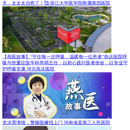
天，太太太治愈了！🥰
浙江大学医学院附属第四医院
【燕医故事】“守住每一次呼吸，温暖每一位患者”燕达医院呼
吸与危重症医学科芮萌主任：以初心践行医者使命，以专业守
护呼吸安康
河北燕达医院
贪凉需谨慎，警惕面瘫找上门
河南省直第三人民医院