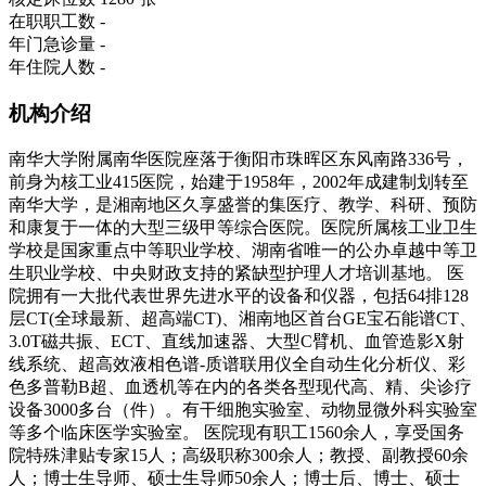
在职职工数
-
年门急诊量
-
年住院人数
-
机构介绍
南华大学附属南华医院座落于衡阳市珠晖区东风南路336号，
前身为核工业415医院，始建于1958年，2002年成建制划转至
南华大学，是湘南地区久享盛誉的集医疗、教学、科研、预防
和康复于一体的大型三级甲等综合医院。医院所属核工业卫生
学校是国家重点中等职业学校、湖南省唯一的公办卓越中等卫
生职业学校、中央财政支持的紧缺型护理人才培训基地。 医
院拥有一大批代表世界先进水平的设备和仪器，包括64排128
层CT(全球最新、超高端CT)、湘南地区首台GE宝石能谱CT、
3.0T磁共振、ECT、直线加速器、大型C臂机、血管造影X射
线系统、超高效液相色谱-质谱联用仪全自动生化分析仪、彩
色多普勒B超、血透机等在内的各类各型现代高、精、尖诊疗
设备3000多台（件）。有干细胞实验室、动物显微外科实验室
等多个临床医学实验室。 医院现有职工1560余人，享受国务
院特殊津贴专家15人；高级职称300余人；教授、副教授60余
人；博士生导师、硕士生导师50余人；博士后、博士、硕士