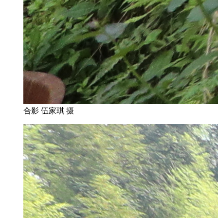
合影 伍家琪 摄