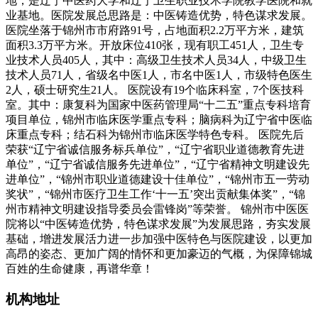
地，是辽宁中医药大学和辽宁卫生职业技术学院教学医院和就
业基地。医院发展总思路是：中医铸造优势，特色谋求发展。
医院坐落于锦州市市府路91号，占地面积2.2万平方米，建筑
面积3.3万平方米。开放床位410张，现有职工451人，卫生专
业技术人员405人，其中：高级卫生技术人员34人，中级卫生
技术人员71人，省级名中医1人，市名中医1人，市级特色医生
2人，硕士研究生21人。 医院设有19个临床科室，7个医技科
室。其中：康复科为国家中医药管理局“十二五”重点专科培育
项目单位，锦州市临床医学重点专科；脑病科为辽宁省中医临
床重点专科；结石科为锦州市临床医学特色专科。 医院先后
荣获“辽宁省诚信服务标兵单位”，“辽宁省职业道德教育先进
单位”，“辽宁省诚信服务先进单位”，“辽宁省精神文明建设先
进单位”，“锦州市职业道德建设十佳单位”，“锦州市五一劳动
奖状”，“锦州市医疗卫生工作‘十一五’突出贡献集体奖”，“锦
州市精神文明建设指导委员会雷锋岗”等荣誉。 锦州市中医医
院将以“中医铸造优势，特色谋求发展”为发展思路，夯实发展
基础，增进发展活力进一步加强中医特色与医院建设，以更加
高昂的姿态、更加广阔的情怀和更加豪迈的气概，为保障锦城
百姓的生命健康，再谱华章！
机构地址