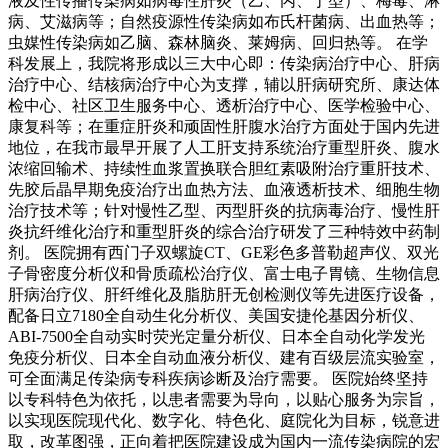
液及性传播传染病如病毒性肝炎（乙、丙、丁型）、梅毒、淋
病、艾滋病等；自然疫源性传染病如布氏杆菌病、出血热等；
虫媒性传染病如乙脑、森林脑炎、莱姆病、回归热等。 在学
科发展上，我院将形成以三大中心即：传染病治疗中心、肝病
治疗中心、结核病治疗中心为支撑，辅以肝病研究所、康达体
检中心、社区卫生服务中心、透析治疗中心、医学检验中心、
康复科等；在重症肝炎和顽固性肝腹水治疗方面处于国内先进
地位，在我市最早开展了人工肝支持系统治疗重型肝炎、腹水
浓缩回输术、持续性血浆置换联合胆红素吸附治疗重肝技术、
先胶后晶早期免疫治疗出血热方法、血液透析技术、细胞生物
治疗技术等；针对慢性乙型、丙型肝炎的抗病毒治疗、慢性肝
炎抗纤维化治疗和重型肝炎的综合治疗研发了三种特效中药制
剂。 医院拥有西门子双螺旋CT、GE彩色多普勒超声仪、双光
子骨密度分析仪和骨质疏松治疗仪、富士电子胃镜、生物信息
肝病治疗仪、肝纤维化及脂肪肝无创检测仪等先进医疗设备，
配备日立7180全自动生化分析仪、美国安捷伦基因分析仪、
ABI-7500全自动实时荧光定量分析仪、日本全自动化学发光
免疫分析仪、日本全自动血液分析仪、建有百级层流实验室，
可全面满足传染病专科疾病诊断及治疗需要。 医院始终坚持
以专科特色为依托，以患者需要为导向，以贴心服务为宗旨，
以实现医院现代化、数字化、特色化、庭院化为目标，锐意进
取，改革图强，正向着把医院建设成为国内一流传染病院的宏