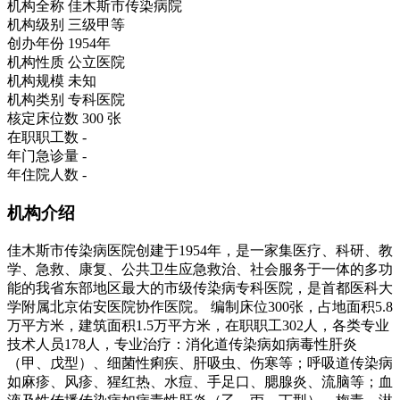
机构全称
佳木斯市传染病院
机构级别
三级甲等
创办年份
1954年
机构性质
公立医院
机构规模
未知
机构类别
专科医院
核定床位数
300 张
在职职工数
-
年门急诊量
-
年住院人数
-
机构介绍
佳木斯市传染病医院创建于1954年，是一家集医疗、科研、教
学、急救、康复、公共卫生应急救治、社会服务于一体的多功
能的我省东部地区最大的市级传染病专科医院，是首都医科大
学附属北京佑安医院协作医院。 编制床位300张，占地面积5.8
万平方米，建筑面积1.5万平方米，在职职工302人，各类专业
技术人员178人，专业治疗：消化道传染病如病毒性肝炎
（甲、戊型）、细菌性痢疾、肝吸虫、伤寒等；呼吸道传染病
如麻疹、风疹、猩红热、水痘、手足口、腮腺炎、流脑等；血