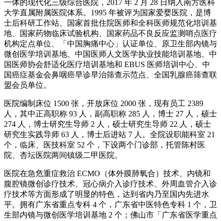
一体的现代化三级综合医院，2017 年 2 月 28 日纳入南方医科
大学直属附属医院体系。1995 年被评为国家爱婴医院，是博
士后科研工作站、国家首批住院医师和全科医师规范化培训基
地、国家药物临床试验机构、国家药品不良反应监测哨点医疗
机构定点单位、「中国胸痛中心」认证单位、原卫生部内镜与
微创医学培训基地、中国医师人文医学执业技能培训基地、中
国医师协会舒适化医疗培训基地和 EBUS 医师培训中心、中
国癌症基金会鼻咽癌早诊早治筛查示范点、全国乳腺癌筛查联
盟会员单位。
医院编制床位 1500 张，开放床位 2000 张，现有员工 2389
人，其中正高职称 93 人，副高职称 285 人，博士 27 人，硕士
274 人，博士研究生导师 2 人，硕士研究生导师 22 人，硕士
研究生实践导师 63 人，博士后进站 7 人。全院设职能科室 21
个，临床、医技科室 52 个，下设两个门诊部，托管陈村医
院、杏坛医院两间镇级二甲医院。
医院在急危重症救治 ECMO（体外膜肺氧合）技术、内镜和
腹腔镜微创诊疗技术、冠心病介入诊疗技术、外周血管介入诊
疗技术等方面形成了明显的特色，达到省内乃至国内先进水
平。拥有广东省重点专科 4 个，广东省中医特色专科 1 个，卫
生部内镜与微创医学培训基地 2 个；佛山市「广东省医学重点