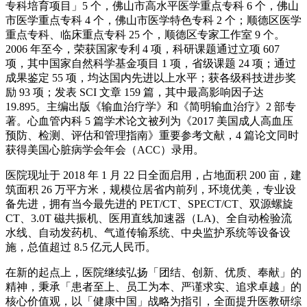
专科培育项目」5 个，佛山市高水平医学重点专科 6 个，佛山
市医学重点专科 4 个，佛山市医学特色专科 2 个；顺德区医学
重点专科、临床重点专科 25 个，顺德区专家工作室 9 个。
2006 年至今，荣获国家专利 4 项，科研课题通过立项 607
项，其中国家自然科学基金项目 1 项，省级课题 24 项；通过
成果鉴定 55 项，均达国内先进以上水平；获各级科技进步奖
励 93 项；发表 SCI 文章 159 篇，其中最高影响因子达
19.895。主编出版《输血治疗学》和《简明输血治疗》2 部专
著。心血管内科 5 篇学术论文被列为《2017 美国成人高血压
预防、检测、评估和管理指南》重要参考文献，4 篇论文同时
获得美国心脏病学会年会（ACC）录用。
医院现址于 2018 年 1 月 22 日全面启用，占地面积 200 亩，建
筑面积 26 万平方米，规模位居省内前列，环境优美，专业设
备先进，拥有当今最先进的 PET/CT、SPECT/CT、双源螺旋
CT、3.0T 磁共振机、医用直线加速器（LA)、全自动检验流
水线、自动发药机、气道传输系统、中央监护系统等设备设
施，总值超过 8.5 亿元人民币。
在新的起点上，医院继续弘扬「团结、创新、优质、奉献」的
精神，秉承「患者至上、员工为本、严谨求实、追求卓越」的
核心价值观，以「健康中国」战略为指引，全面提升医教研综