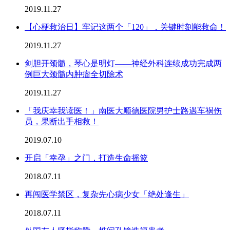
2019.11.27
【心梗救治日】牢记这两个「120」，关键时刻能救命！
2019.11.27
剑胆开颈髓，琴心是明灯——神经外科连续成功完成两
例巨大颈髓内肿瘤全切除术
2019.11.27
「我庆幸我读医！」南医大顺德医院男护士路遇车祸伤
员，果断出手相救！
2019.07.10
开启「幸孕」之门，打造生命摇篮
2018.07.11
再闯医学禁区，复杂先心病少女「绝处逢生」
2018.07.11