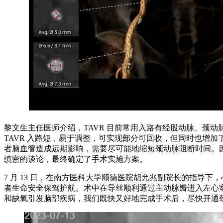
黎文生主任医师介绍，TAVR 目前常用入路有经股动脉、颈
TAVR 入路短，易于调整，可实现部分可回收，但同时也增
者脑血管造成远期影响，需要尽可能地缩短颈动脉阻断时间。因
缜密的谈论，最终确定了手术实施方案。
7 月 13 日，在南方医科大学顺德医院胡允兆副院长的指导
者生命安全保驾护航。术中在导丝顺利通过主动脉瓣进入左心室
和缺氧引发脑部疾病，我们既快又好地完成手术后，尽快开通