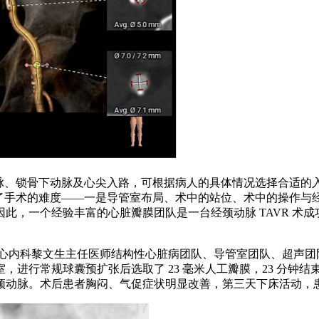
动脉、锁骨下动脉及心尖入路，可根据病人的具体情况选择合适
加了手术的难度——一是导管室布局、术中的站位、术中的操作
此，一个经验丰富的心脏瓣膜团队是一台经颈动脉 TAVR 术
下，心内科黎文生主任医师结构性心脏病团队、导管室团队、超声团
，进行常规球囊预扩张后选取了 23 毫米人工瓣膜，23 分钟
颈动脉。术后患者胸闷、气促症状明显改善，第三天下床活动，