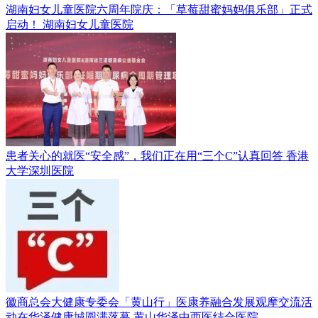
湖南妇女儿童医院六周年院庆：「草莓甜蜜妈妈俱乐部」正式
启动！
湖南妇女儿童医院
患者关心的就医“安全感”，我们正在用“三个C”认真回答
香港
大学深圳医院
徽商总会大健康专委会「黄山行」医康养融合发展观摩交流活
动在华泽健康城圆满落幕
黄山华泽中西医结合医院