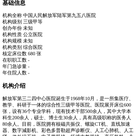
基础信息
机构全称
中国人民解放军陆军第九五八医院
机构级别
三级甲等
创办年份
未知
机构性质
公立医院
机构规模
未知
机构类别
综合医院
核定床位数
680 张
在职职工数
-
年门急诊量
-
年住院人数
-
机构介绍
解放军第三二四中心医院诞生于1968年10月，是一所集医疗、
教学、科研于一体的综合性三级甲等医院。医院展开床位600
张，设有36个专业学科，现有技术干部500余人，其中大学本
科生200余人，硕士、博士生30余人，具有高级职称的医务人
80余人。目前，医院拥有核磁共振仪、螺旋CT机、直线加速
器、数字減影机、彩色多普勒超声诊断仪、人工心肺机、人工