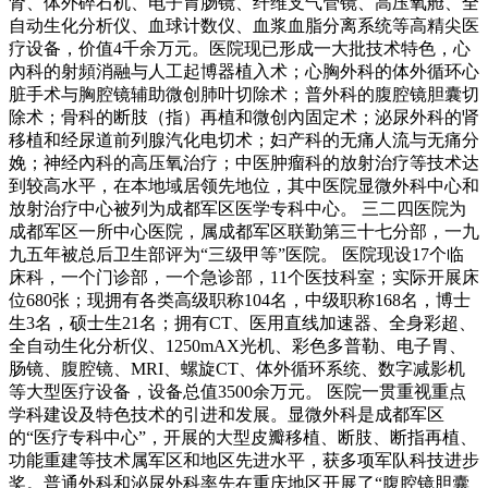
肾、体外碎石机、电子胃肠镜、纤维支气管镜、高压氧舱、全
自动生化分析仪、血球计数仪、血浆血脂分离系统等高精尖医
疗设备，价值4千余万元。医院现已形成一大批技术特色，心
內科的射頻消融与人工起博器植入术；心胸外科的体外循环心
脏手术与胸腔镜辅助微创肺叶切除术；普外科的腹腔镜胆囊切
除术；骨科的断肢（指）再植和微创內固定术；泌尿外科的肾
移植和经尿道前列腺汽化电切术；妇产科的无痛人流与无痛分
娩；神经內科的高压氧治疗；中医肿瘤科的放射治疗等技术达
到较高水平，在本地域居领先地位，其中医院显微外科中心和
放射治疗中心被列为成都军区医学专科中心。 三二四医院为
成都军区一所中心医院，属成都军区联勤第三十七分部，一九
九五年被总后卫生部评为“三级甲等”医院。 医院现设17个临
床科，一个门诊部，一个急诊部，11个医技科室；实际开展床
位680张；现拥有各类高级职称104名，中级职称168名，博士
生3名，硕士生21名；拥有CT、医用直线加速器、全身彩超、
全自动生化分析仪、1250mAX光机、彩色多普勒、电子胃、
肠镜、腹腔镜、MRI、螺旋CT、体外循环系统、数字减影机
等大型医疗设备，设备总值3500余万元。 医院一贯重视重点
学科建设及特色技术的引进和发展。显微外科是成都军区
的“医疗专科中心”，开展的大型皮瓣移植、断肢、断指再植、
功能重建等技术属军区和地区先进水平，获多项军队科技进步
奖。普通外科和泌尿外科率先在重庆地区开展了“腹腔镜胆囊