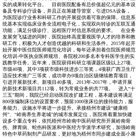
实的成果转化平台。 目前医院配备有总价值超亿元的基本设
备及专科诊疗设备，并且正在筹建导管室，引进DSA设备，
为医院诊疗业务和科研工作的开展提供着可靠的保障。信息系
统基本实现临床业务全流程电子化，实现双向转诊的互联互通
功能，满足分级诊疗、远程医疗对信息系统的要求。 在业务
发展突飞猛进的同时，医院始终高度重视医学人才的培养和教
研工作，积极为人才创造优越的科研和生活条件。2015年起开
始开展中医住院医师规范化培训，每年还承担着住院医师规范
化培训-中医执业医师规培、各院校200多名本专科医学生的实
践教学任务。近年来，医院获得科研立项课题区级以上27项、
市级40项、其中3项获市级科技进步三等奖，4项获广西卫生厅
适应技术推广三等奖，成功举办9项自治区级继续教育项目，
引进开展新技术、新项目40多项。2013年-2017年，申请开展
的新技术新项目共112项，转为常规业务的共77项。 进入“十
三五”期间，我院已经启动医院改扩建工程，基本建设将满足
800张编制床位的设置要求，预留1000张床位的接待能力，服
务能力、设施水平将进一步提升。承接梧州市建设“健康梧
州”、“岭南养生养老城”的城市发展定位，医院将着重加快建
设多个重点专科，依托梧州市岭南中医药研究所开展岭南骨
伤、脾胃病、蛇伤科医派和中医经方学派学术研究，加强岭南
特色中草药制剂产品研发，更好地为梧州市同步建成全面小康