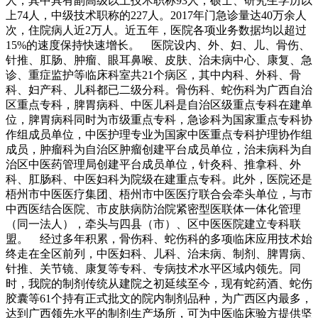
人，其中具有副高级以上技术职称93人，硕士、研究生学历以
上74人，中级技术职称的227人。2017年门急诊量达40万余人
次，住院病人近2万人。近五年，医院各项业务数据均以超过
15%的速度保持快速增长。 医院设内、外、妇、儿、骨伤、
针推、肛肠、肿瘤、眼耳鼻喉、皮肤、治未病中心、康复、急
诊、重症监护等临床科室共21个病区，其中内科、外科、骨
科、妇产科、儿科都已二级分科。骨伤科、蛇伤科为广西自治
区重点专科，脾胃病科、中医儿科是自治区级重点专科在建单
位，脾胃病科同时为市级重点专科，急诊科为国家重点专科协
作组成员单位，中医护理专业为国家中医重点专科护理协作组
成员，肿瘤科为自治区肿瘤创建平台成员单位，治未病科为自
治区中医药管理局创建平台成员单位，针灸科、推拿科、外
科、肛肠科、中医妇科为院级在建重点专科。此外，医院还是
梧州市中医医疗集团、梧州市中医医疗联合会牵头单位，与市
中西医结合医院、市皮肤病防治院紧密型医联体一体化管理
（同一法人），牵头与四县（市）、区中医医院建立专科联
盟。 经过多年积累，骨伤科、蛇伤科的多项临床应用技术始
终走在全区前列，中医妇科、儿科、治未病、制剂、脾胃病、
针推、关节镜、康复等专科、专病技术水平区域内领先。同
时，我院的制剂传统从建院之初延续至今，现有蛇药酒、蛇伤
胶囊等61个持有正式批文的院内制剂品种，为广西区内最多，
达到广西领先水平的制剂生产场所，可为中医临床验方提供坚