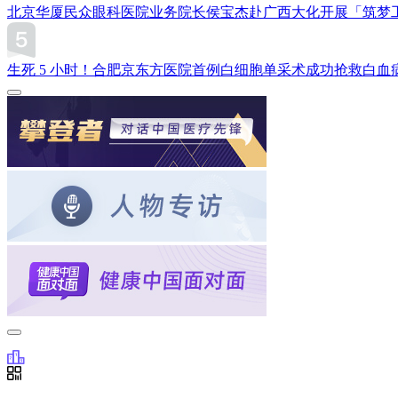
北京华厦民众眼科医院业务院长侯宝杰赴广西大化开展「筑梦
生死 5 小时！合肥京东方医院首例白细胞单采术成功抢救白血