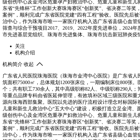
级创伤中心及金湾区危重孕产妇救治中心、危重儿童和新生儿救
东省“先锋杯”工作创新大赛珠海赛区“创新奖”、省决赛二等奖
案例”，顺利完成广东省医院党建“四有工程”验收。医院先后
治中心，作为珠海市唯一一家医疗机构入选广东省县级心血管
筛查与综合干预项目2017、2019、2022年度先进单位，
市先进基层党组织、珠海市先进集体、珠海市抗击新冠肺炎疫
关注
机构介绍
机构简介
收起
广东省人民医院珠海医院（珠海市金湾中心医院）是广东省人民
筑面积75000㎡，总体规划1200张床位，一期编制床位800张
个；共有职工730余人，其中高级职称82人、中级职称290人
等重点品牌专科由省医延伸管理，有效填补区域三级医院和重
源向珠海西部集聚。医院以先进的医疗流程设计理念对标国际
儿童和新生儿救治中心“五大中心”建设，积极打造立足金湾
级创伤中心及金湾区危重孕产妇救治中心、危重儿童和新生儿救
东省“先锋杯”工作创新大赛珠海赛区“创新奖”、省决赛二等奖
案例”，顺利完成广东省医院党建“四有工程”验收。医院先后
治中心，作为珠海市唯一一家医疗机构入选广东省县级心血管