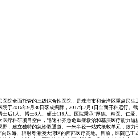
医院全面托管的三级综合性医院，是珠海市和金湾区重点民生工程
。医院于2016年9月30日落成揭牌，2017年7月1日全面开科运行
；博士后1人、博士8人、硕士116人。医院秉承“厚德、精医、
大医疗科研项目空白，迅速补齐急危重症救治和基层医疗能力短
视野，建立独特的急诊双通道、十米半径一站式抢救单元，致力
、面向珠海、辐射粤港澳大湾区的西部医疗高地。目前，医院已正