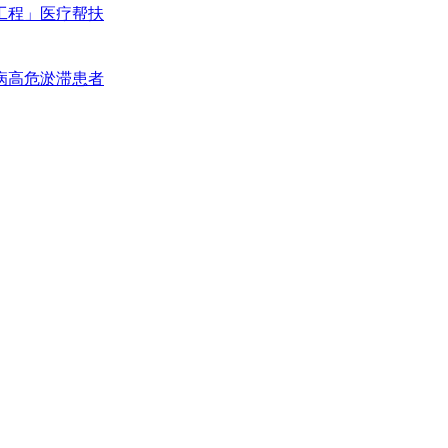
工程」医疗帮扶
病高危淤滞患者