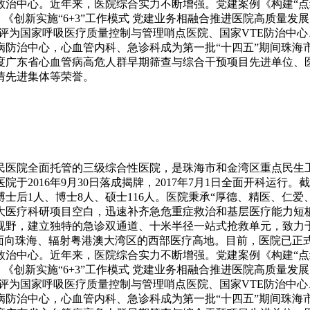
治中心。近年来，医院综合实力不断增强。党建案例《构建“点
，《创新实施“6+3”工作模式 党建业务相融合推进医院高质量
被评为国家呼吸医疗质量控制与管理哨点医院、国家VTE防治中
病防治中心，心血管内科、急诊科成为第一批“十四五”期间珠海
2024年度广东省心血管病高危人群早期筛查与综合干预项目先进
情先进集体等荣誉。
医院全面托管的三级综合性医院，是珠海市和金湾区重点民生工程
。医院于2016年9月30日落成揭牌，2017年7月1日全面开科运行
；博士后1人、博士8人、硕士116人。医院秉承“厚德、精医、
大医疗科研项目空白，迅速补齐急危重症救治和基层医疗能力短
视野，建立独特的急诊双通道、十米半径一站式抢救单元，致力
、面向珠海、辐射粤港澳大湾区的西部医疗高地。目前，医院已正
治中心。近年来，医院综合实力不断增强。党建案例《构建“点
，《创新实施“6+3”工作模式 党建业务相融合推进医院高质量
被评为国家呼吸医疗质量控制与管理哨点医院、国家VTE防治中
病防治中心，心血管内科、急诊科成为第一批“十四五”期间珠海