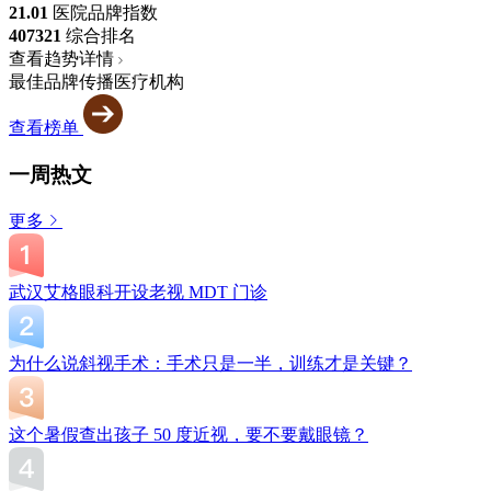
21.01
医院品牌指数
4073
21
综合排名
查看趋势详情
最佳品牌传播医疗机构
查看榜单
一周热文
更多
武汉艾格眼科开设老视 MDT 门诊
为什么说斜视手术：手术只是一半，训练才是关键？
这个暑假查出孩子 50 度近视，要不要戴眼镜？