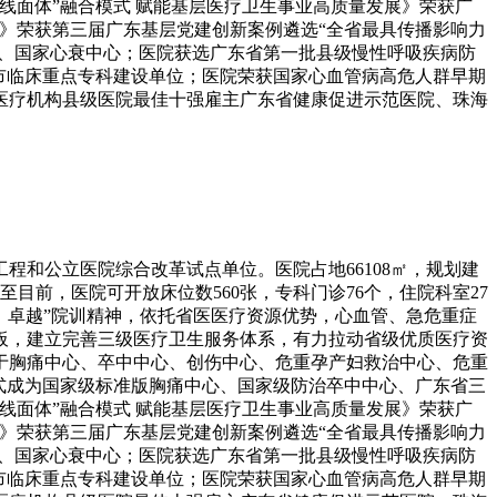
线面体”融合模式 赋能基层医疗卫生事业高质量发展》荣获广
发展》荣获第三届广东基层党建创新案例遴选“全省最具传播影响力
心、国家心衰中心；医院获选广东省第一批县级慢性呼吸疾病防
市临床重点专科建设单位；医院荣获国家心血管病高危人群早期
单位、医疗机构县级医院最佳十强雇主广东省健康促进示范医院、珠海
和公立医院综合改革试点单位。医院占地66108㎡，规划建
。截至目前，医院可开放床位数560张，专科门诊76个，住院科室27
仁爱、卓越”院训精神，依托省医医疗资源优势，心血管、急危重症
板，建立完善三级医疗卫生服务体系，有力拉动省级优质医疗资
于胸痛中心、卒中中心、创伤中心、危重孕产妇救治中心、危重
式成为国家级标准版胸痛中心、国家级防治卒中中心、广东省三
线面体”融合模式 赋能基层医疗卫生事业高质量发展》荣获广
发展》荣获第三届广东基层党建创新案例遴选“全省最具传播影响力
心、国家心衰中心；医院获选广东省第一批县级慢性呼吸疾病防
市临床重点专科建设单位；医院荣获国家心血管病高危人群早期