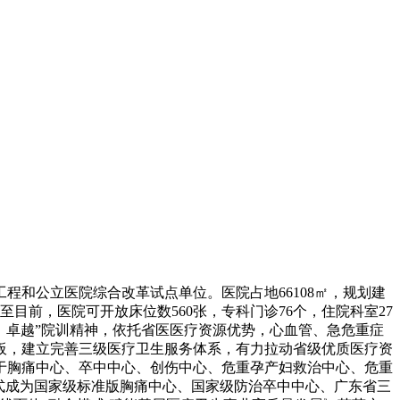
和公立医院综合改革试点单位。医院占地66108㎡，规划建
。截至目前，医院可开放床位数560张，专科门诊76个，住院科室27
仁爱、卓越”院训精神，依托省医医疗资源优势，心血管、急危重症
板，建立完善三级医疗卫生服务体系，有力拉动省级优质医疗资
于胸痛中心、卒中中心、创伤中心、危重孕产妇救治中心、危重
式成为国家级标准版胸痛中心、国家级防治卒中中心、广东省三