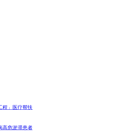
工程」医疗帮扶
病高危淤滞患者