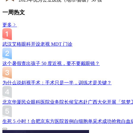
一周热文
更多
武汉艾格眼科开设老视 MDT 门诊
这个暑假查出孩子 50 度近视，要不要戴眼镜？
为什么说斜视手术：手术只是一半，训练才是关键？
北京华厦民众眼科医院业务院长侯宝杰赴广西大化开展「筑梦
生死 5 小时！合肥京东方医院首例白细胞单采术成功抢救白血