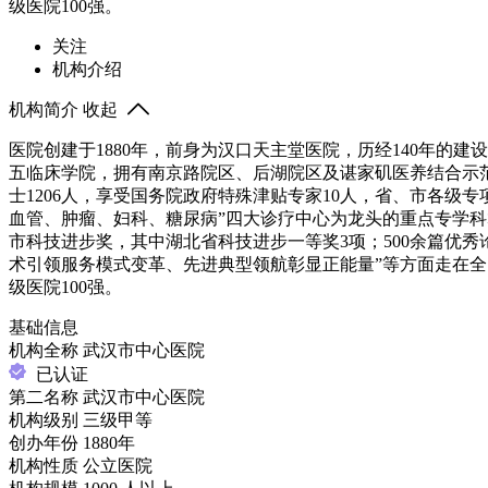
级医院100强。
关注
机构介绍
机构简介
收起
医院创建于1880年，前身为汉口天主堂医院，历经140年
五临床学院，拥有南京路院区、后湖院区及谌家矶医养结合示范院区
士1206人，享受国务院政府特殊津贴专家10人，省、市各级
血管、肿瘤、妇科、糖尿病”四大诊疗中心为龙头的重点专学科
市科技进步奖，其中湖北省科技进步一等奖3项；500余篇优秀论
术引领服务模式变革、先进典型领航彰显正能量”等方面走在全国前
级医院100强。
基础信息
机构全称
武汉市中心医院
已认证
第二名称
武汉市中心医院
机构级别
三级甲等
创办年份
1880年
机构性质
公立医院