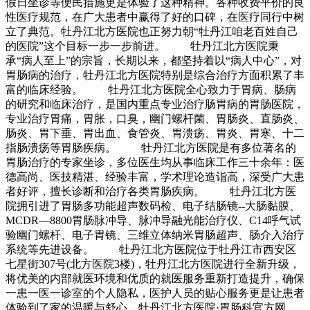
假日坐诊等便民措施更是体验了这种精神。各种收费平价的良
性医疗规范，在广大患者中赢得了好的口碑，在医疗同行中树
立了典范。牡丹江北方医院也正努力朝“牡丹江咱老百姓自己
的医院”这个目标一步一步前进。 牡丹江北方医院秉
承“病人至上”的宗旨，长期以来，都坚持着以“病人中心”，对
胃肠病的治疗，牡丹江北方医院特别是综合治疗方面积累了丰
富的临床经验。 牡丹江北方医院全心致力于胃病、肠病
的研究和临床治疗，是国内重点专业治疗肠胃病的胃肠医院，
专业治疗胃痛，胃胀，口臭，幽门螺杆菌、胃肠炎、直肠炎、
肠炎、胃下垂、胃出血、食管炎、胃溃疡、胃炎、胃寒、十二
指肠溃疡等胃肠疾病。 牡丹江北方医院是有多位著名的
胃肠治疗的专家坐诊，多位医生均从事临床工作三十余年：医
德高尚、医技精湛、经验丰富，学术理论造诣高，深受广大患
者好评，擅长诊断和治疗各类胃肠疾病。 牡丹江北方医
院拥引进了胃肠多功能超声数码检、电子结肠镜--大肠黏膜、
MCDR—8800胃肠脉冲导、脉冲导融光能治疗仪、C14呼气试
验幽门螺杆、电子胃镜、三维立体纳米胃肠超声、肠介入治疗
系统等先进设备。 牡丹江北方医院位于牡丹江市西安区
七星街307号(北方医院3楼)，牡丹江北方医院进行全新升级，
将优美的内部就医环境和优质的就医服务重新打造提升，确保
一患一医一诊室的个人隐私，医护人员的贴心服务更是让患者
体验到了家的温暖与舒心。牡丹江北方医院·胃肠科官方网