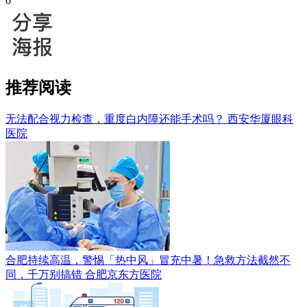
0
推荐阅读
无法配合视力检查，重度白内障还能手术吗？
西安华厦眼科
医院
合肥持续高温，警惕「热中风」冒充中暑！急救方法截然不
同，千万别搞错
合肥京东方医院