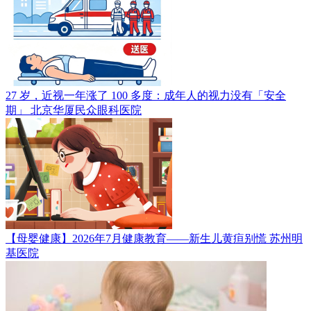
27 岁，近视一年涨了 100 多度：成年人的视力没有「安全
期」
北京华厦民众眼科医院
【母婴健康】2026年7月健康教育——新生儿黄疸别慌
苏州明
基医院