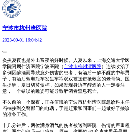
宁波市杭州湾医院
2023-09-01 16:04:42
炎炎夏夜也是外出宵夜的好时候。入夏以来，上海交通大学医
学院附属仁济医院宁波医院（
宁波市杭州湾医院
）连续收治了
多例因醉酒而导致意外伤害的患者，有酒后一醉不醒的中年男
子，有酒后驾电瓶车发生车祸双双被送进抢救室的老哥俩。医
生提醒，夏日切莫贪杯，如果发现身边有醉酒的人一定要注
意，一个错误的睡姿可能导致醉酒者窒息死亡。
不久前的一个深夜，正在值班的宁波市杭州湾医院急诊科主任
冯楠接到交警部门的电话，于是赶紧和同事们一起做好了接诊
的准备工作。
十几分钟后，两位满身酒气的伤者被送到医院，伤情的严重程
度让医生们倒吸一口凉气。原来，这两位 60 多岁的男子是朋