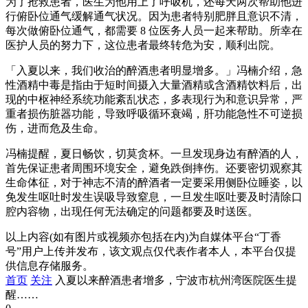
为了抢救患者，医生为他用上了呼吸机，还每天两次帮助他进
行俯卧位通气缓解通气状况。因为患者特别肥胖且意识不清，
每次做俯卧位通气，都需要 8 位医务人员一起来帮助。所幸在
医护人员的努力下，这位患者最终转危为安，顺利出院。
「入夏以来，我们收治的醉酒患者明显增多。」冯楠介绍，急
性酒精中毒是指由于短时间摄入大量酒精或含酒精饮料后，出
现的中枢神经系统功能紊乱状态，多表现行为和意识异常，严
重者损伤脏器功能，导致呼吸循环衰竭，肝功能急性不可逆损
伤，进而危及生命。
冯楠提醒，夏日畅饮，切莫贪杯。一旦发现身边有醉酒的人，
首先保证患者周围环境安全，避免跌倒摔伤。还要密切观察其
生命体征，对于神志不清的醉酒者一定要采用侧卧位睡姿，以
免发生呕吐时发生误吸导致窒息，一旦发生呕吐要及时清除口
腔内容物，出现任何无法确定的问题都要及时送医。
以上内容(如有图片或视频亦包括在内)为自媒体平台“丁香
号”用户上传并发布，该文观点仅代表作者本人，本平台仅提
供信息存储服务。
首页
关注
入夏以来醉酒患者增多，宁波市杭州湾医院医生提
醒……