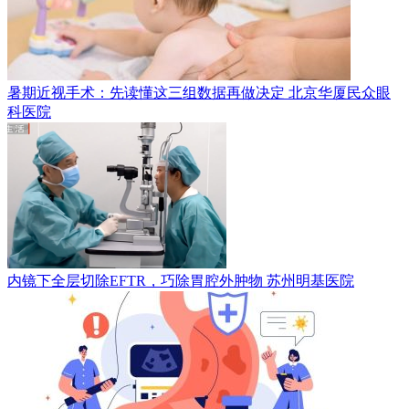
暑期近视手术：先读懂这三组数据再做决定
北京华厦民众眼
科医院
内镜下全层切除EFTR，巧除胃腔外肿物
苏州明基医院