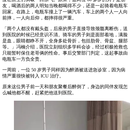
友，喝酒后的两人明知当晚都喝得不少，还是一起骑着电瓶车
回家。在路上，电瓶车撞上了一辆汽车，车上的两个人一人向
前摔，一人向后仰，都摔得很严重。
「两个人都没有戴头盔，后座的男子直接导致颈髓离断伤，送
到医院的时候已经意识不清。骑车的男子则是面部着地，满脸
是血，眼睛都睁不开，全身多处骨折，包括肋骨、骨盆、腿部
等。」冯楠介绍，医院立刻组织多学科会诊，经过积极抢救也
只能暂时保住老哥俩的性命。事后交警部门判定，这起事故由
电瓶车一方负全责。
一周前，一位 50 岁男子同样因为醉酒被送进急诊室，因为病
情严重很快被转入 ICU 治疗。
原来这位男子前一天和朋友聚餐后醉倒了，身边的同伴发现怎
么喊他都不醒，赶紧把他送到医院。