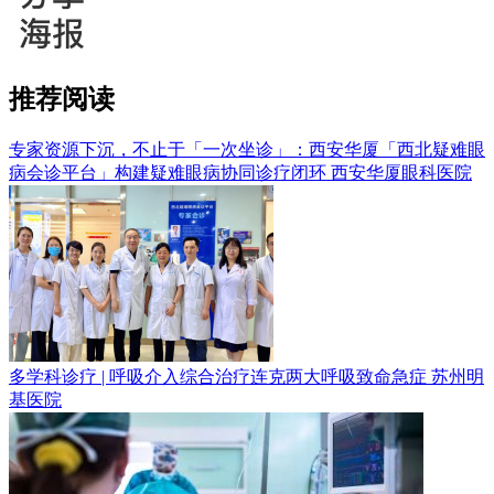
推荐阅读
专家资源下沉，不止于「一次坐诊」：西安华厦「西北疑难眼
病会诊平台」构建疑难眼病协同诊疗闭环
西安华厦眼科医院
多学科诊疗 | 呼吸介入综合治疗连克两大呼吸致命急症
苏州明
基医院