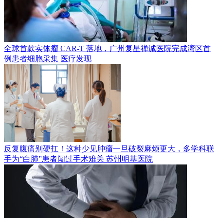
全球首款实体瘤 CAR-T 落地，广州复星禅诚医院完成湾区首
例患者细胞采集
医疗发现
反复腹痛别硬扛！这种少见肿瘤一旦破裂麻烦更大，多学科联
手为“白肺”患者闯过手术难关
苏州明基医院