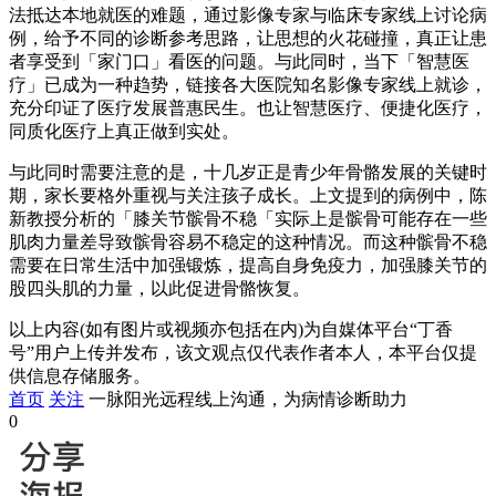
法抵达本地就医的难题，通过影像专家与临床专家线上讨论病
例，给予不同的诊断参考思路，让思想的火花碰撞，真正让患
者享受到「家门口」看医的问题。与此同时，当下「智慧医
疗」已成为一种趋势，链接各大医院知名影像专家线上就诊，
充分印证了医疗发展普惠民生。也让智慧医疗、便捷化医疗，
同质化医疗上真正做到实处。
与此同时需要注意的是，十几岁正是青少年骨骼发展的关键时
期，家长要格外重视与关注孩子成长。上文提到的病例中，陈
新教授分析的「膝关节髌骨不稳「实际上是髌骨可能存在一些
肌肉力量差导致髌骨容易不稳定的这种情况。而这种髌骨不稳
需要在日常生活中加强锻炼，提高自身免疫力，加强膝关节的
股四头肌的力量，以此促进骨骼恢复。
以上内容(如有图片或视频亦包括在内)为自媒体平台“丁香
号”用户上传并发布，该文观点仅代表作者本人，本平台仅提
供信息存储服务。
首页
关注
一脉阳光远程线上沟通，为病情诊断助力
0