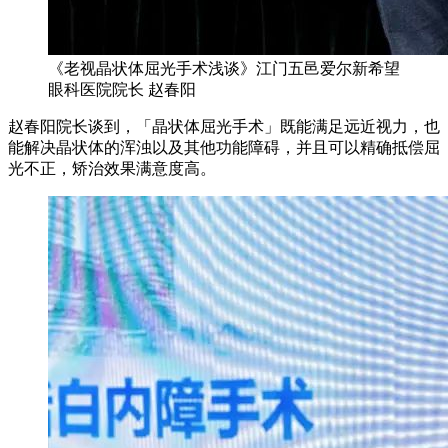
《老视晶状体屈光手术浅谈》江门五邑爱尔新希望
眼科医院院长 赵春阳
赵春阳院长谈到，「晶状体屈光手术」既能满足远近视力，也
能解决晶状体的浑浊以及其他功能障碍，并且可以精确抵偿屈
光不正，矫治效果满意度高。