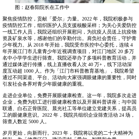
图：赵春阳院长在工作中
聚焦疫情防控，贡献「爱尔」力量。2022 年，我院积极参与
疫情防控工作，组织医护人员支援核酸采样；为关心关爱防控
一线工作人员，我院还组织开展慰问，为抗疫人员送上抗疫物
资及矿泉水等，感谢他们的辛勤付出。肩负社会责任，守护青
少年视力。从 2018 年开始，我院受市疾控中心委托，连续 4
年开展江门市儿童青少年近视调查项目，对江门地区 20 多万
名中小学学生进行筛查。我院还举办了多项科普教育活动，并
通过媒体进行传播，线上直播收看人次 40 万+，线下活动深
度互动超 1000 人。作为「江门市科普教育基地」，我院希望
通过不同渠道、平台、活动向大家强调眼健康的重要性，同时
引发社会各界对青少年眼健康的重视。
走进企业单位，免费开展眼健康检查。这一年，我院多次走进
企业，免费为职工进行眼健康检查以及开展科普讲座；与中国
联通、白石正骨医院、晨光社工等单位建立党建关系，提高员
工的眼健康意识。2022 年，我院共组织企业筛查活动 24 场，
筛查人数近 5000 人。
岁月更始，向新而行。2023 年，我院将以党的二十大精神为