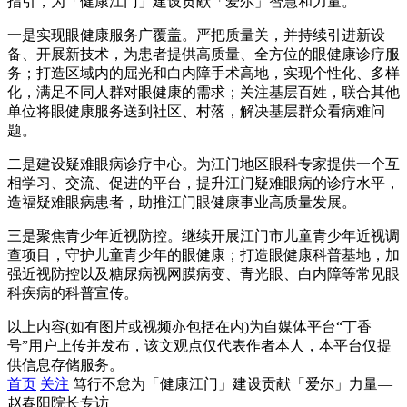
指引，为「健康江门」建设贡献「爱尔」智慧和力量。
一是实现眼健康服务广覆盖。严把质量关，并持续引进新设
备、开展新技术，为患者提供高质量、全方位的眼健康诊疗服
务；打造区域内的屈光和白内障手术高地，实现个性化、多样
化，满足不同人群对眼健康的需求；关注基层百姓，联合其他
单位将眼健康服务送到社区、村落，解决基层群众看病难问
题。
二是建设疑难眼病诊疗中心。为江门地区眼科专家提供一个互
相学习、交流、促进的平台，提升江门疑难眼病的诊疗水平，
造福疑难眼病患者，助推江门眼健康事业高质量发展。
三是聚焦青少年近视防控。继续开展江门市儿童青少年近视调
查项目，守护儿童青少年的眼健康；打造眼健康科普基地，加
强近视防控以及糖尿病视网膜病变、青光眼、白内障等常见眼
科疾病的科普宣传。
以上内容(如有图片或视频亦包括在内)为自媒体平台“丁香
号”用户上传并发布，该文观点仅代表作者本人，本平台仅提
供信息存储服务。
首页
关注
笃行不怠为「健康江门」建设贡献「爱尔」力量—
赵春阳院长专访