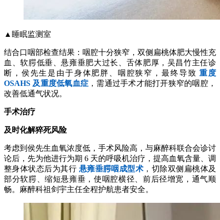
▲睡眠监测室
结合口咽部检查结果：咽腔十分狭窄，双侧扁桃体肥大慢性充
血、软腭低垂、悬雍垂肥大过长、舌体肥厚，吴昌竹主任诊
断，侯先生是由于身体肥胖、咽腔狭窄，最终导致
重度
OSAHS 及重度低氧血症
，需通过手术才能打开狭窄的咽腔，
改善低通气状况。
手术治疗
及时化解猝死风险
考虑到侯先生血氧浓度低，手术风险高，与麻醉科联合会诊讨
论后，先为他进行为期 6 天的呼吸机治疗，提高血氧含量、调
整身体状态后为其行
悬雍垂腭咽成型术
，切除双侧扁桃体及
部分软腭、缩短悬雍垂，使咽腔横径、前后径增宽，通气顺
畅。麻醉科祖剑宇主任全程护航患者安全。