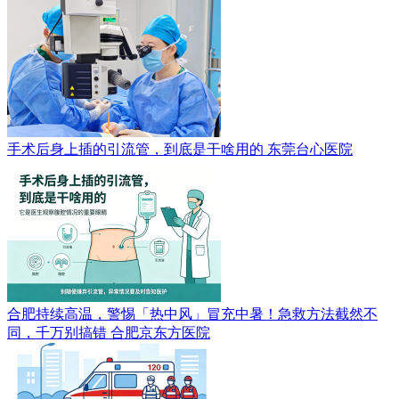
手术后身上插的引流管，到底是干啥用的
东莞台心医院
合肥持续高温，警惕「热中风」冒充中暑！急救方法截然不
同，千万别搞错
合肥京东方医院