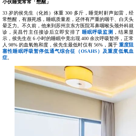
小伙睡觉常常「憋醒」
33 岁的侯先生（化姓）体重 300 多斤，睡觉时鼾声如雷，经
常憋醒，有濒死感，睡眠质量差，还伴有严重的咽干、白天头
晕乏力。不久前，他来到苏州京东方医院耳鼻咽喉头颈外科就
诊，吴昌竹主任接诊后立即安排了
睡眠呼吸监测
，结果显
示，侯先生在 6 小时的睡眠中竟出现 400 余次呼吸暂停，正常
人 98% 的血氧饱和度，侯先生最低时仅有 56%，属于
重度阻
塞性睡眠呼吸暂停低通气综合征（OSAHS）及重度低氧血
症
。