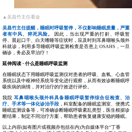
▲吴昌竹主任看诊
吴昌竹主任提醒，睡眠时呼吸暂停，不仅影响睡眠质量，严重
者有中风、猝死风险。
因此，当出现严重的打鼾、呼吸暂
停、晨起口干、白天嗜睡等症状时，应及时到耳鼻咽喉头颈外
科就诊，利用多导睡眠呼吸监测检查是否患上 OSAHS，一旦
确诊，务必及早治疗！
延伸阅读 · 什么是睡眠呼吸监测
在睡眠状态下用睡眠呼吸监测仪对患者的呼吸、血氧、心血管
系统以及中枢神经系统等变化进行观察，从而有效诊断睡眠呼
吸疾病的病情，并对治疗的疗效进行评价。
我院
耳鼻咽喉头颈外科具备睡眠呼吸暂停综合征检查、治
疗、手术等一体化诊治手段
，科室配备的睡眠监测室、便携式
睡眠监测设备等，可准确诊断睡眠呼吸紊乱类型，医生根据诊
断结果，制定不同治疗方案，帮助患者恢复健康安稳的睡眠。
以上内容(如有图片或视频亦包括在内)为自媒体平台“丁香