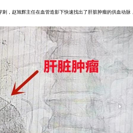
穿刺，赵旭辉主任在血管造影下快速找出了肝脏肿瘤的供血动脉