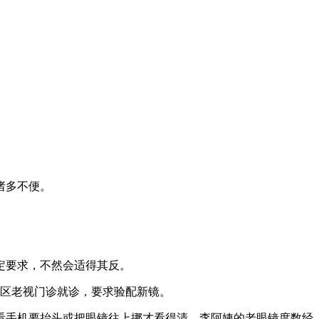
诸多不便。
定要求，不然会适得其反。
院区老视门诊就诊，要求验配新镜。
看手机要抬头或把眼镜往上挪才看得清。李阿姨的老眼镜度数经