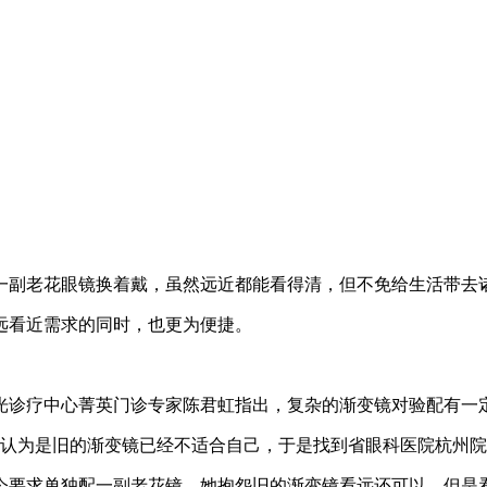
一副老花眼镜换着戴，虽然远近都能看得清，但不免给生活带去
远看近需求的同时，也更为便捷。
光诊疗中心菁英门诊专家陈君虹指出，复杂的渐变镜对验配有一
。她认为是旧的渐变镜已经不适合自己，于是找到省眼科医院杭州
今要求单独配一副老花镜。她抱怨旧的渐变镜看远还可以，但是