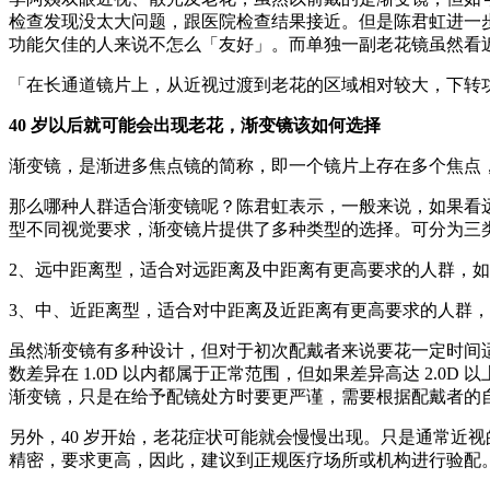
检查发现没太大问题，跟医院检查结果接近。但是陈君虹进一
功能欠佳的人来说不怎么「友好」。而单独一副老花镜虽然看
「在长通道镜片上，从近视过渡到老花的区域相对较大，下转
40 岁以后就可能会出现老花，渐变镜该如何选择
渐变镜，是渐进多焦点镜的简称，即一个镜片上存在多个焦点
那么哪种人群适合渐变镜呢？陈君虹表示，一般来说，如果看
型不同视觉要求，渐变镜片提供了多种类型的选择。可分为三
2、远中距离型，适合对远距离及中距离有更高要求的人群，
3、中、近距离型，适合对中距离及近距离有更高要求的人群
虽然渐变镜有多种设计，但对于初次配戴者来说要花一定时间
数差异在 1.0D 以内都属于正常范围，但如果差异高达 2
渐变镜，只是在给予配镜处方时要更严谨，需要根据配戴者的
另外，40 岁开始，老花症状可能就会慢慢出现。只是通常近
精密，要求更高，因此，建议到正规医疗场所或机构进行验配