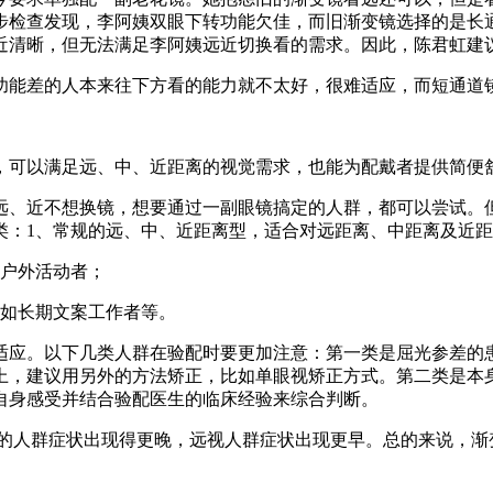
步检查发现，李阿姨双眼下转功能欠佳，而旧渐变镜选择的是长
近清晰，但无法满足李阿姨远近切换看的需求。因此，陈君虹建
功能差的人本来往下方看的能力就不太好，很难适应，而短通道
，可以满足远、中、近距离的视觉需求，也能为配戴者提供简便
远、近不想换镜，想要通过一副眼镜搞定的人群，都可以尝试。
类：1、常规的远、中、近距离型，适合对远距离、中距离及近
如户外活动者；
，如长期文案工作者等。
适应。以下几类人群在验配时要更加注意：第一类是屈光参差的
.0D 以上，建议用另外的方法矫正，比如单眼视矫正方式。第二类
自身感受并结合验配医生的临床经验来综合判断。
视的人群症状出现得更晚，远视人群症状出现更早。总的来说，
。