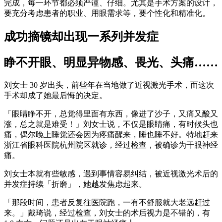
完成，每一环节都必须严谨、仔细。尤其是手术方案的设计，
要充分考虑患者的职业、用眼需求等，要个性化和精准化。
成功摘镜却出现一系列并发症
睁不开眼、明显异物感、畏光、头痛……
刘女士 30 岁出头，前些年在当地做了近视激光手术，而这次
手术却成了她最后悔的决定。
「眼睛睁不开，总觉得里面有东西，像进了沙子，又痛又酸又
涨，总之就是难受！」刘女士说，不仅是眼睛痛，有时候头也
痛，偶尔晚上睡觉还会因为疼痛醒来，睡也睡不好。特地赶来
浙江省眼科医院杭州院区就诊，经过检查，被确诊为干眼神经
痛。
刘女士本就有些敏感，遇到事情容易纠结，被近视激光术后的
并发症持续「折磨」，她越发焦虑起来。
「那段时间，患者反复往医院跑，一有不舒服就大老远赶过
来。」戴琦说，经过检查，刘女士的术后视力是不错的，有