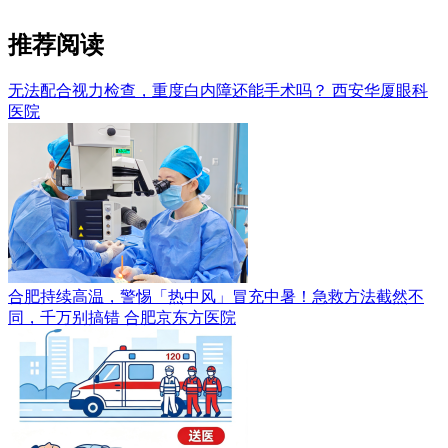
推荐阅读
无法配合视力检查，重度白内障还能手术吗？
西安华厦眼科
医院
合肥持续高温，警惕「热中风」冒充中暑！急救方法截然不
同，千万别搞错
合肥京东方医院