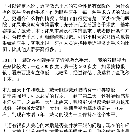
「可以肯定地说，近视激光手术的安全性是有保障的，为什么
有的医生没有做手术？作为眼科医生，每一种手术方式的优缺
点、更适合什么样的情况，我们了解得更清楚，至少在我们医
院，如果本身就有摘镜需求，充分评估之后适合手术的，基本
都接受了激光手术；如果本身没有摘镜需求，或者眼部条件并
不适合接受手术，那就继续戴眼镜。可能平时大家只留意戴着
眼镜的医生，客观来说，医护人员选择接受近视激光手术的比
例，比其他人群要高得多。」
2018 年，戴琦在本院接受了近视激光手术。「我的双眼视力
差别比较大，一边 300 多度，另一边 500 多度，如果摘掉眼
镜，看东西没有立体感，比较晕，经过评估，我选择了全飞秒
手术。」
术后当天下午和晚上，戴琦能感觉到眼睛有一种异物感，「不
是非常强烈，可以忍受的程度。」到了第二天，这种异物感基
本消失了。之后每一天早上醒来，戴琦能明显感觉到视力越来
越好，视物越发清晰，大约一星期后视力基本稳定在 1.0 左
右。到现在术后 5 年，戴琦的视力一直保持在这个水平。
「还有很多人关心的术后是否会并发干眼的问题，现在的年轻
人，术前大部分都或轻或重有些干眼的表现，那个时候我也是