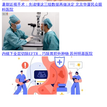
暑期近视手术：先读懂这三组数据再做决定
北京华厦民众眼
科医院
内镜下全层切除EFTR，巧除胃腔外肿物
苏州明基医院