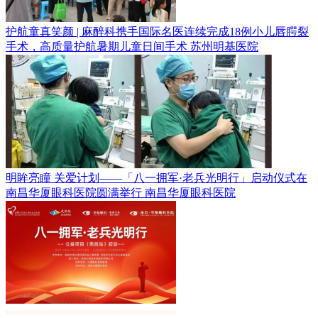
护航童真笑颜 | 麻醉科携手国际名医连续完成18例小儿唇腭裂
手术，高质量护航暑期儿童日间手术
苏州明基医院
明眸亮瞳 关爱计划——「八一拥军·老兵光明行」启动仪式在
南昌华厦眼科医院圆满举行
南昌华厦眼科医院