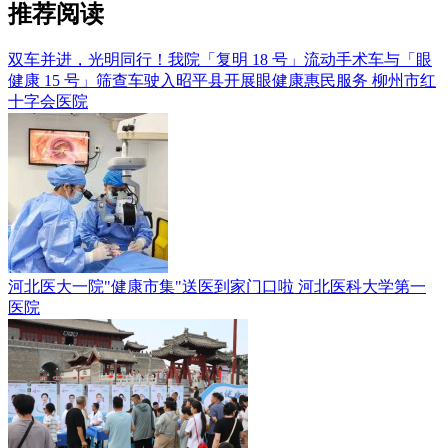
推荐阅读
双车并进，光明同行！我院「复明 18 号」流动手术车与「眼
健康 15 号」筛查车驶入昭平县开展眼健康惠民服务
柳州市红
十字会医院
河北医大一院"健康市集"送医到家门口啦
河北医科大学第一
医院