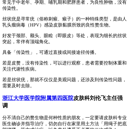
常见于中老年、孕期、哺乳期和肥胖患者，为良性肿物，没有
传染性。
丝状疣是寻常疣（俗称刺瘊、瘊子）的一种特殊类型，是由人
乳头瘤病毒（HPV）感染皮肤黏膜所致的良性赘生物。
好发于颈部、额头、眼睑（即眼皮）等处，表现为细长的丝状
突起，常伴有顶端角化。
具备「传染性」，可通过直接或间接途径传播。
若是皮赘，没有传染性，可以进行观察，患者需要控制体重和
关注代谢性疾病。
若是丝状疣，那就不仅仅是美观问题，还涉及到传染性问题，
需要及时去除。
浙江大学医学院附属第四医院
皮肤科刘伦飞主任强
调
分不清自己的赘生物是何种性质的朋友，一定要请皮肤科专业
医生确诊并指导治疗，切勿自行在家里用土方法「用绳子把底