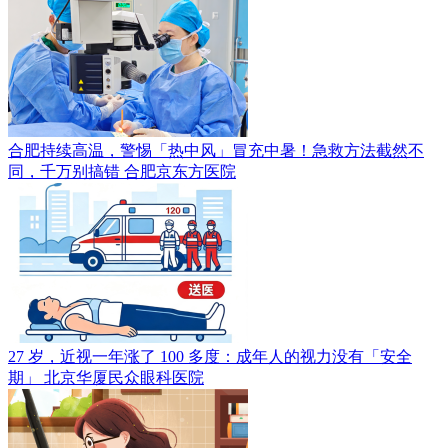
合肥持续高温，警惕「热中风」冒充中暑！急救方法截然不
同，千万别搞错
合肥京东方医院
27 岁，近视一年涨了 100 多度：成年人的视力没有「安全
期」
北京华厦民众眼科医院