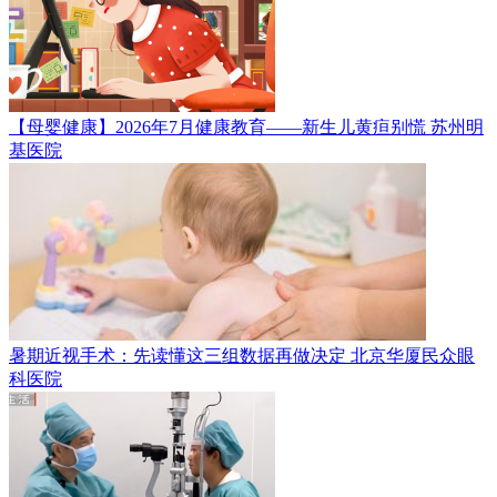
【母婴健康】2026年7月健康教育——新生儿黄疸别慌
苏州明
基医院
暑期近视手术：先读懂这三组数据再做决定
北京华厦民众眼
科医院