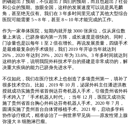
的确超出了预期，不仅超出了我们的预期，而且也超出了社会
和公众的预期。放眼全国，这样的发展速度可以说是凤毛麟
角，甚至绝无仅有。我们在 3 年多时间里完成了其他大型综合
医院可能需要 5～8 年，甚至 8～10 年才能完成的工作。
作为一家单体医院，短期内就开放 3000 张床位，仅从床位数
量上来说，已跻身省内第一方阵，成长速度是很快的。同时，
门诊量也是以每年 1 至 2 倍在增长。再说发展质量，四级手术
是最难最复杂的手术级别，我们 2019 年开诊当年就达到
26%，2020 年达到 29%，2021 年为 33.6%。3 年多时间就达到
这样的水平，说明我院外科技术平台的搭建是非常成功的，解
决重大疾病的能力已跻身先进水平。
不仅如此，我们在医疗技术上也创造了多项贵州第一，填补了
很多技术空白。比如，2019 年 10 月，泌尿外科主任潘进洪教
授就成功实施贵州省首例达芬奇机器人手术，引领贵州省外科
手术跨入了「手术机器人时代」；当年 12 月，医院又成功实
施了贵州省首台胸心外科达芬奇机器人手术。2020 年 7 月，
圆满实施了贵州首台自体肾移植手术。2021 年，启动多学科
协作诊疗模式，精准诊治了一例世界罕见病——原发性肾上腺
弥漫大 B 细胞淋巴瘤。