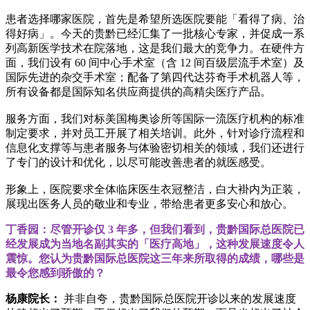
患者选择哪家医院，首先是希望所选医院要能「看得了病、治
得好病」。今天的贵黔已经汇集了一批核心专家，并促成一系
列高新医学技术在院落地，这是我们最大的竞争力。在硬件方
面，我们设有 60 间中心手术室（含 12 间百级层流手术室）及
国际先进的杂交手术室；配备了第四代达芬奇手术机器人等，
所有设备都是国际知名供应商提供的高精尖医疗产品。
服务方面，我们对标美国梅奥诊所等国际一流医疗机构的标准
制定要求，并对员工开展了相关培训。此外，针对诊疗流程和
信息化支撑等与患者服务与体验密切相关的领域，我们还进行
了专门的设计和优化，以尽可能改善患者的就医感受。
形象上，医院要求全体临床医生衣冠整洁，白大褂内为正装，
展现出医务人员的敬业和专业，带给患者更多安心和放心。
丁香园：尽管开诊仅 3 年多，但我们看到，贵黔国际总医院已
经发展成为当地名副其实的「医疗高地」，这种发展速度令人
震惊。您认为贵黔国际总医院这三年来所取得的成绩，哪些是
最令您感到骄傲的？
杨康院长：
并非自夸，贵黔国际总医院开诊以来的发展速度