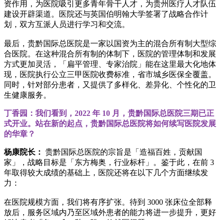
资作用，为医院吸引更多青年骨干人才，为贵州医疗人才队伍
建设开辟渠道。医院还与英国伯明翰大学签署了战略合作计
划，双方互派人员进行学习和交流。
最后，贵黔国际总医院是一家以国资为主的混合所有制大型综
合医院。在这种混合所有制的体制下，医院的管理体制和发展
方式更加灵活，「扁平管理、专家治院」能在这里最大化地体
现，医院执行公立三甲医院收费标准，省市城乡医保全覆盖。
同时，针对部分患者，又提供了多样化、差异化、个性化的卫
生健康服务。
丁香园：我们看到，2022 年 10 月，贵黔国际总医院三期已正
式开业。站在新的起点，贵黔国际总医院将如何续写医院发展
的华章？
杨康院长：
贵黔国际总医院的宗旨是「造福百姓，贡献国
家」，战略目标是「东方梅奥，行业标杆」。鉴于此，在前 3
年取得较大成绩的基础上，医院还将在以下几个方面继续发
力：
在医院规模方面，我们将有序扩张。待到 3000 张床位全部释
放后，服务区域内乃至区域外患者的能力将进一步提升，更好