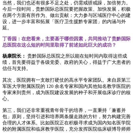
当然，我们也还有很多不足之处，仍需戒骄戒躁，加倍努力。
今后一段时间，贵黔国际总医院要把握政策、加快发展，积极
在两个方面有所作为、做出贡献：大力参与区域医疗中心的建
设，进一步丰富和拓展「医疗卫生援黔专家团」的内涵与外
延。
丁香园：在您看来，主要基于哪些因素，共同推动了贵黔国际
总医院在这么短的时间里取得了前述如此巨大的成功？
杨康院长：
贵黔国际总医院之所以能在短时间内取得这些成
绩，首先要得益于各级党委、政府的关心，得益于广大患者的
信任与支持。
其次，医院拥有一支敢打硬仗的高水平专家团队。来自原第三
军医大学附属医院的 120 余名专家和国内其他知名教学医院的
专家来到贵州，成为医院建设发展的种子和开展临床诊疗的核
心。
第三，我们还非常重视青年骨干的培养，一直秉持「兼蓄并
包」原则，坚持引进和培养两条腿走路的方针，努力构建完善
合理的人才体系。比如医院正在积极寻求成为国内知名医学院
校的附属医院和临床教学医院，充分发挥医院临床硕博导师师