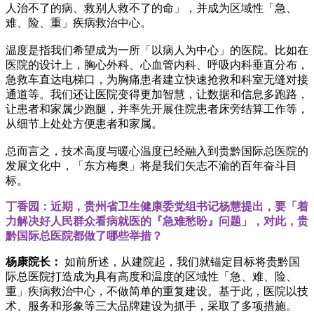
人治不了的病、救别人救不了的命」，并成为区域性「急、
难、险、重」疾病救治中心。
温度是指我们希望成为一所「以病人为中心」的医院。比如在
医院的设计上，胸心外科、心血管内科、呼吸内科垂直分布，
急救车直达电梯口，为胸痛患者建立快速抢救和科室无缝对接
通道等。我们还让医院变得更加智慧，让数据和信息多跑路，
让患者和家属少跑腿，并率先开展住院患者床旁结算工作等，
从细节上处处方便患者和家属。
总而言之，技术高度与暖心温度已经融入到贵黔国际总医院的
发展文化中，「东方梅奥」将是我们矢志不渝的百年奋斗目
标。
丁香园：近期，贵州省卫生健康委党组书记杨慧提出，要「着
力解决好人民群众看病就医的『急难愁盼』问题」，对此，贵
黔国际总医院都做了哪些举措？
杨康院长：
如前所述，从建院起，我们就锚定目标将贵黔国
际总医院打造成为具有高度和温度的区域性「急、难、险、
重」疾病救治中心，不做简单的重复建设。基于此，医院以技
术、服务和形象等三大品牌建设为抓手，采取了多项措施。