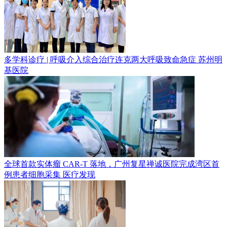
多学科诊疗 | 呼吸介入综合治疗连克两大呼吸致命急症
苏州明
基医院
全球首款实体瘤 CAR-T 落地，广州复星禅诚医院完成湾区首
例患者细胞采集
医疗发现