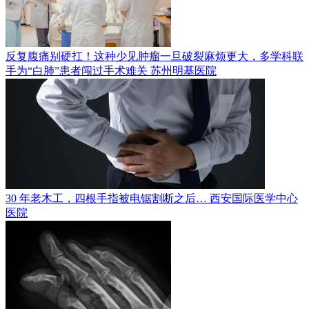
反复腹痛别硬扛！这种少见肿瘤一旦破裂麻烦更大，多学科联
手为“白肺”患者闯过手术难关
苏州明基医院
30 年老木工，四根手指被电锯割断之后…
西安国际医学中心
医院