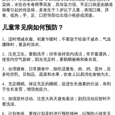
染病，水痘在冬春两季高发，其传染力强。手足口病是由肠道
病毒引起的传染病，多发生于 5 岁以下儿童，表现口痛、厌
食、低热，手、足、口腔等部位出现小疱疹或溃疡。
儿童常见病如何预防？
1、适时增减衣服。初夏乍暖时，不要急于给孩子减衣，气温
骤降时，要及时添衣。
2、注意卫生。要勤洗手；经常保持室内清洁，常开窗通风，
使室内空气新鲜，阳光充足时，要勤晒被褥和换衣裳。
3、合理膳食。日常膳食中，除吃适量鱼、肉、鸡、蛋外，应
多吃些乳、豆制品、蔬菜和水果，饮食上以易消化食物为主。
4、充足睡眠。保证充足的睡眠，促进生长激素的分泌，有利
于生长发育，增强免疫力。
5、加强室外活动。注意大风天避免着凉；剧烈活动后暂时不
要洗澡。
6、计划免疫。要按计划及时进行预防接种，以预防小孩常见