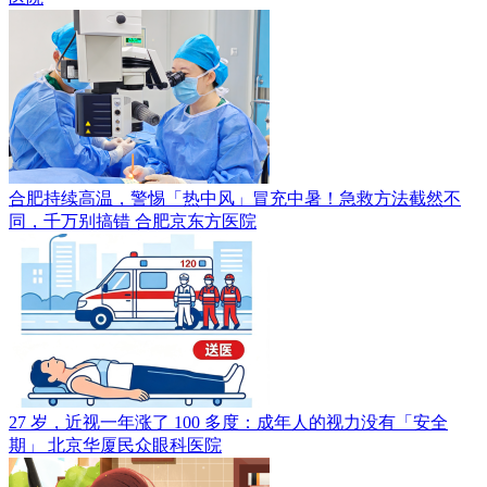
合肥持续高温，警惕「热中风」冒充中暑！急救方法截然不
同，千万别搞错
合肥京东方医院
27 岁，近视一年涨了 100 多度：成年人的视力没有「安全
期」
北京华厦民众眼科医院