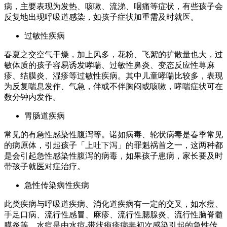
病，主要表现为发热、咳嗽、流涕、咽痛等症状，有些孩子会
反复地出现呼吸道感染，如孩子症状加重需及时就医。
过敏性疾病
春夏之交空气干燥，加上风多，花粉、飞絮的扩散量也大，过
敏体质的孩子容易诱发哮喘、过敏性鼻炎、变态反应性荨麻
疹、结膜炎、湿疹等过敏性疾病。其中儿童哮喘比较多，表现
为反复喘息发作、气急，伴或不伴胸闷或咳嗽，哮喘症状可在
数分钟内发作。
胃肠道疾病
常见的有急性感染性腹泻等。诺如病毒、轮状病毒是春季常见
的病原体，引起孩子「上吐下泻」的罪魁祸首之一，这两种都
是会引起急性感染性腹泻的病毒，如果孩子患病，家长要及时
带孩子就医对症治疗。
急性传染病性疾病
此类疾病与呼吸道疾病、消化道疾病有一定的交叉，如水痘、
手足口病、流行性感冒、麻疹、流行性腮腺炎、流行性脑脊髓
膜炎等。水痘是由水痘-带状疱疹病毒初次感染引起的急性传