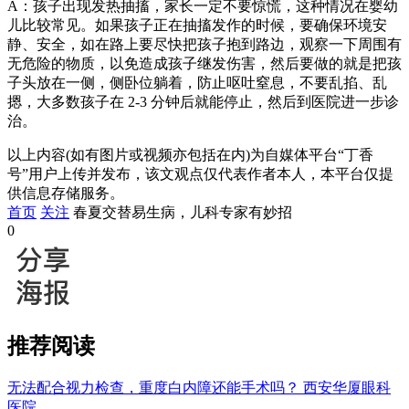
A：孩子出现发热抽搐，家长一定不要惊慌，这种情况在婴幼
儿比较常见。如果孩子正在抽搐发作的时候，要确保环境安
静、安全，如在路上要尽快把孩子抱到路边，观察一下周围有
无危险的物质，以免造成孩子继发伤害，然后要做的就是把孩
子头放在一侧，侧卧位躺着，防止呕吐窒息，不要乱掐、乱
摁，大多数孩子在 2-3 分钟后就能停止，然后到医院进一步诊
治。
以上内容(如有图片或视频亦包括在内)为自媒体平台“丁香
号”用户上传并发布，该文观点仅代表作者本人，本平台仅提
供信息存储服务。
首页
关注
春夏交替易生病，儿科专家有妙招
0
推荐阅读
无法配合视力检查，重度白内障还能手术吗？
西安华厦眼科
医院