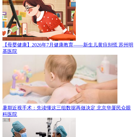
【母婴健康】2026年7月健康教育——新生儿黄疸别慌
苏州明
基医院
暑期近视手术：先读懂这三组数据再做决定
北京华厦民众眼
科医院