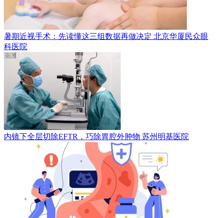
暑期近视手术：先读懂这三组数据再做决定
北京华厦民众眼
科医院
内镜下全层切除EFTR，巧除胃腔外肿物
苏州明基医院