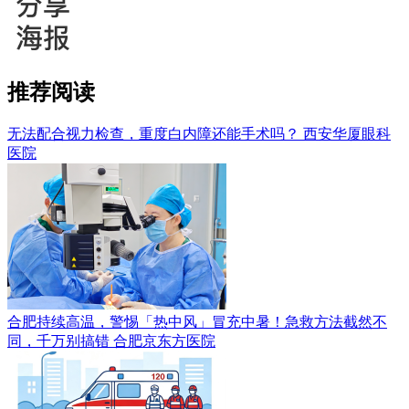
推荐阅读
无法配合视力检查，重度白内障还能手术吗？
西安华厦眼科
医院
合肥持续高温，警惕「热中风」冒充中暑！急救方法截然不
同，千万别搞错
合肥京东方医院