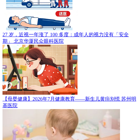
27 岁，近视一年涨了 100 多度：成年人的视力没有「安全
期」
北京华厦民众眼科医院
【母婴健康】2026年7月健康教育——新生儿黄疸别慌
苏州明
基医院