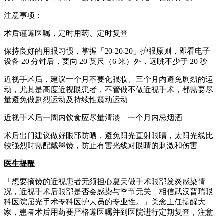
注意事项：
术后谨遵医嘱，定时用药、定时复查
保持良好的用眼习惯，掌握「20-20-20」护眼原则，即看电子
设备 20 分钟后，要向 20 英尺（6 米）外，远眺不少于 20 秒
近视手术后，建议一个月不要化眼妆、三个月内避免剧烈的运
动，尤其是高度近视眼患者，不管做不做近视手术，都需要尽
量避免做剧烈运动及持续性震动运动
近视手术后一周内饮食应尽量清淡，一个月内忌烟酒
术后出门建议做好眼部防晒，避免阳光直射眼睛，太阳光线比
较强烈时需配戴墨镜，防止有害光线对眼睛的刺激和伤害
医生提醒
「想要摘镜的近视患者无须担心夏天做手术眼部发炎感染情
况，近视手术后眼部是否会感染与季节无关，相信武汉普瑞眼
科医院屈光手术专科医护人员的专业性。」关念主任提醒大
家，患者术后用药要严格遵医嘱并到医院进行定期复查，注意