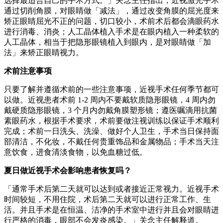
选择最适合自己的手术方式。」关念主任指出，近视激光手术
通过切削角膜，对眼睛做「减法」，通过改变角膜的屈光度来
矫正眼睛屈光不正的问题，切口较小，术前术后都会滴眼药水
进行消毒、消炎；人工晶体植入手术是在眼内植入一种柔软的
人工晶体，相当于把隐形眼镜植入到眼内，是对眼睛做「加
法」来矫正眼睛视力。
术前注意事项
只要了解并遵循术前的一些注意事项，近视手术任何季节都可
以做。近视患者术前 1-2 周内不要戴软质隐形眼镜，4 周内勿
戴硬质隐形眼镜，3 个月内勿戴角膜塑形镜；遵医嘱滴用抗菌
素眼药水，根据手术要求，术前要做注视训练以保证手术顺利
完成；术前一日洗头、洗澡、做好个人卫生，手术当日保持面
部清洁，不化妆，不戴任何贵重饰品和金属物品；手术当天注
意饮食，进食清淡食物，以免血糖过低。
夏日做近视手术会影响患者恢复吗？
「通常手术后第二天就可以达到或者接近正常视力。近视手术
时间较短，不用住院，术后第二天就可以进行正常工作、生
活。并且手术是在恒温、洁净的手术室中进行并且会对眼睛进
行严格的消毒，眼部不会发炎感染。」关念主任解释道。