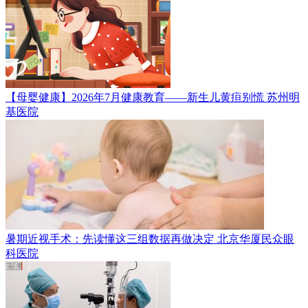
【母婴健康】2026年7月健康教育——新生儿黄疸别慌
苏州明
基医院
暑期近视手术：先读懂这三组数据再做决定
北京华厦民众眼
科医院