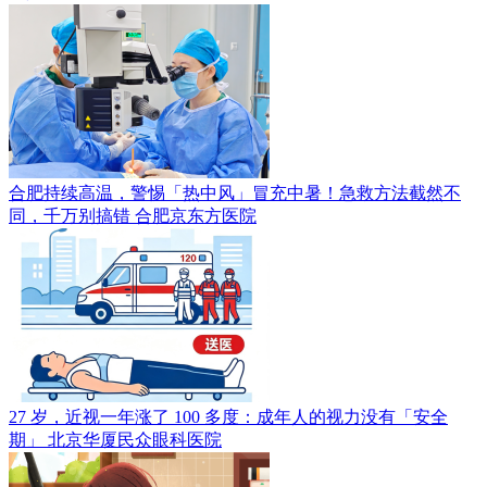
合肥持续高温，警惕「热中风」冒充中暑！急救方法截然不
同，千万别搞错
合肥京东方医院
27 岁，近视一年涨了 100 多度：成年人的视力没有「安全
期」
北京华厦民众眼科医院