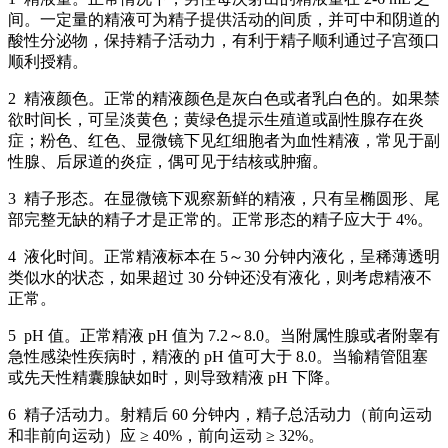
间。一定量的精液可为精子提供活动的间质，并可中和阴道的
酸性分泌物，保持精子活动力，有利于精子顺利通过子宫颈口
顺利授精。
2 精液颜色。正常的精液颜色是灰白色或者乳白色的。如果禁
欲时间长，可呈淡黄色；黄绿色提示生殖道或副性腺存在炎
症；粉色、红色、显微镜下见红细胞者为血性精液，常见于副
性腺、后尿道的炎症，偶可见于结核或肿瘤。
3 精子形态。在显微镜下观察新鲜的精液，只有呈椭圆形、尾
部完整无缺的精子才是正常的。正常形态的精子应大于 4%。
4 液化时间。正常精液标本在 5～30 分钟内液化，呈稀薄透明
类似水的状态，如果超过 30 分钟还没有液化，则考虑精液不
正常。
5 pH 值。正常精液 pH 值为 7.2～8.0。当附属性腺或者附睾有
急性感染性疾病时，精液的 pH 值可大于 8.0。当输精管阻塞
或先天性精囊腺缺如时，则导致精液 pH 下降。
6 精子活动力。射精后 60 分钟内，精子总活动力（前向运动
和非前向运动）应 ≥ 40%，前向运动 ≥ 32%。