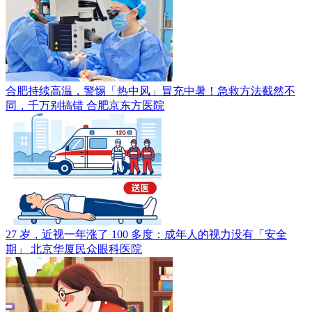
合肥持续高温，警惕「热中风」冒充中暑！急救方法截然不
同，千万别搞错
合肥京东方医院
27 岁，近视一年涨了 100 多度：成年人的视力没有「安全
期」
北京华厦民众眼科医院