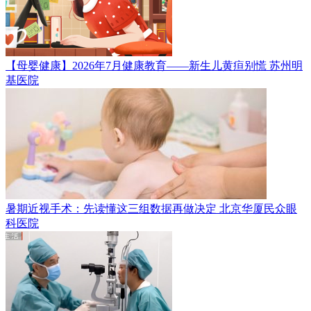
【母婴健康】2026年7月健康教育——新生儿黄疸别慌
苏州明
基医院
暑期近视手术：先读懂这三组数据再做决定
北京华厦民众眼
科医院