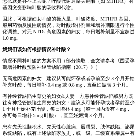
怎么就是补不上去呢？叶酸代谢通路关键酶（如 MTHFR）的
基因突变影响叶酸的吸收和代谢。
因此，可根据妇女叶酸的摄入量、叶酸浓度、MTHFR 基因、
服用药物及慢性病情况，对叶酸增补剂量和增补期限进行个性
化调整。对无 NTDs 高危因素的妇女，每日增补剂量不宜超过
1.0 mg。
妈妈们该如何根据情况补叶酸？
情况不同补叶酸的方案不用（部分摘取，全文请参考《围受孕
期增补叶酸预防神经管缺陷指南（2017）》）
无高危因素的妇女：建议从可能怀孕或者孕前至少 3 个月开始
补充叶酸，每日增补 0.4 mg 或 0.8 mg，直至妊娠满 3 个月。
有神经管缺陷生育史的妇女&夫妻一方患神经管缺陷或男方既
往有神经管缺陷生育史的妇女：建议从可能怀孕或者孕前至少
1 个月开始补充叶酸，每日增补 4 mg（鉴于国内没有 4 mg，
亦可每日增补 5 mg 叶酸），直至妊娠满 3 个月。
患有先天性脑积水、先天性心脏病、唇腭裂、肢体缺陷、泌尿
系统缺陷，或有上述缺陷家族史，或一级、二级直系亲属中有