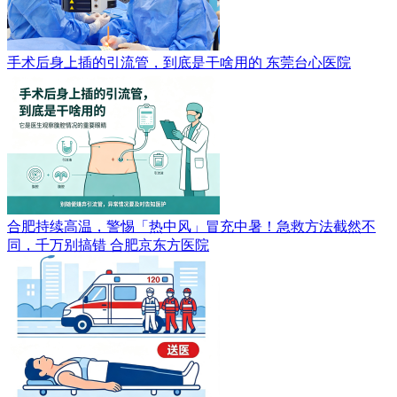
手术后身上插的引流管，到底是干啥用的
东莞台心医院
合肥持续高温，警惕「热中风」冒充中暑！急救方法截然不
同，千万别搞错
合肥京东方医院